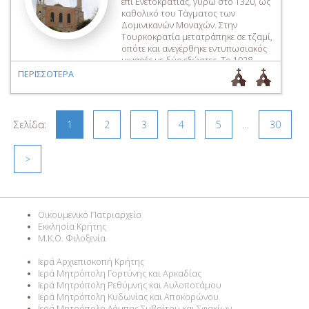
επί Ενετοκρατίας, γύρω στο 1320, ως
καθολικό του Τάγματος των
Δομινικανών Μοναχών. Στην
Τουρκοκρατία μετατράπηκε σε τζαμί,
οπότε και ανεγέρθηκε εντυπωσιακός
μιναρές με δύο εξώστες. Το 1928
μετατράπηκε σε Ορθόδοξο ναό.
ΠΕΡΙΣΣΟΤΕΡΑ
Βρίσκεται ανατολικά της συνοικίας
Καστέλι, στην πολυσύχναστη πλατεία
της Σπλάντζιας (Πλατεία 1821), όπου
συναντούμε και τον Ενετικό ναό […]
Σελίδα:
1
2
3
4
5
…
30
>
Οικουμενικό Πατριαρχείο
Εκκλησία Κρήτης
M.K.O. Φιλοξενία
Ιερά Αρχιεπισκοπή Κρήτης
Ιερά Μητρόπολη Γορτύνης και Αρκαδίας
Ιερά Μητρόπολη Ρεθύμνης και Αυλοποτάμου
Ιερά Μητρόπολη Κυδωνίας και Αποκορώνου
Ιερά Μητρόπολη Λάμπης Συβρίτου και Σφακίων