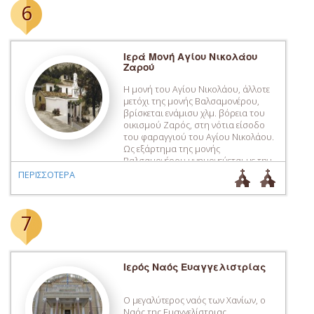
6
Ιερά Μονή Αγίου Νικολάου
Ζαρού
Η μονή του Αγίου Νικολάου, άλλοτε
μετόχι της μονής Βαλσαμονέρου,
βρίσκεται ενάμισυ χλμ. βόρεια του
οικισμού Ζαρός, στη νότια είσοδο
του φαραγγιού του Αγίου Νικολάου.
Ως εξάρτημα της μονής
Βαλσαμονέρου μνημονεύεται με την
επωνυμία «Άγιος Νικόλαος στα
ΠΕΡΙΣΣΟΤΕΡΑ
Καροπουλιανά» το έτος 1644, στην
καταγραφή της κινητής περιουσίας
της μονής από τον ηγούμενο Ιερεμία
7
Κορνάρο. Η εγκατάσταση […]
Ιερός Ναός Ευαγγελιστρίας
Ο μεγαλύτερος ναός των Χανίων, ο
Ναός της Ευαγγελίστριας,