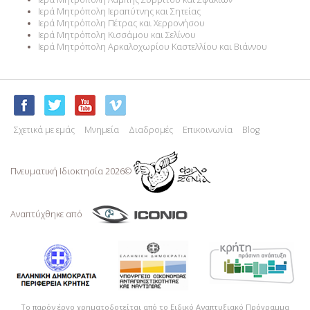
Ιερά Μητρόπολη Ιεραπύτνης και Σητείας
Ιερά Μητρόπολη Πέτρας και Χερρονήσου
Ιερά Μητρόπολη Κισσάμου και Σελίνου
Ιερά Μητρόπολη Αρκαλοχωρίου Καστελλίου και Βιάννου
Σχετικά με εμάς
Μνημεία
Διαδρομές
Επικοινωνία
Blog
Πνευματική Ιδιoκτησία 2026©
Αναπτύχθηκε από
Το παρόν έργο χρηματοδοτείται από το Ειδικό Αναπτυξιακό Πρόγραμμα