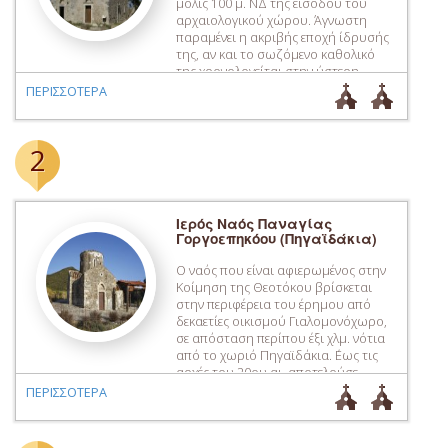
μόλις 100 μ. ΝΔ της εισόδου του
αρχαιολογικού χώρου. Άγνωστη
παραμένει η ακριβής εποχή ίδρυσής
της, αν και το σωζόμενο καθολικό
της χρονολογείται στην ύστερη
βενετική περίοδο. Η ύπαρξη της
ΠΕΡΙΣΣΟΤΕΡΑ
μονής του Αγίου Γεωργίου του
«Δούβρικα» ή της Φαλάντρας
μαρτυρείται σε παραχωρητήριο
2
έγγραφο τον Φεβρουάριο […]
Ιερός Ναός Παναγίας
Γοργοεπηκόου (Πηγαϊδάκια)
Ο ναός που είναι αφιερωμένος στην
Κοίμηση της Θεοτόκου βρίσκεται
στην περιφέρεια του έρημου από
δεκαετίες οικισμού Γιαλομονόχωρο,
σε απόσταση περίπου έξι χλμ. νότια
από το χωριό Πηγαϊδάκια. ΄Εως τις
αρχές του 20ου αι. αποτελούσε
τμήμα του συγκροτήματος του
ΠΕΡΙΣΣΟΤΕΡΑ
ομώνυμου μετοχιού της Μονής
Απεζανών, τα κτήρια του οποίου
έχουν σήμερα καταστραφεί. Ο ναός