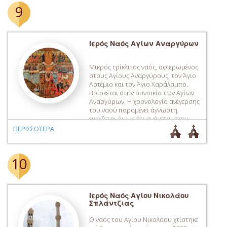
Μητροπολίτη Κρήτης Ευγενίου και
9
ελάχιστων ακόμη προσκεκλημένων.
Ιερός Ναός Αγίων Αναργύρων
Μικρός τρίκλιτος ναός, αφιερωμένος
στους Αγίους Αναργύρους, τον Άγιο
Αρτέμιο και τον Άγιο Χαράλαμπο.
Βρίσκεται στην συνοικία των Αγίων
Αναργύρων. Η χρονολογία ανέγερσης
του ναού παραμένει άγνωστη,
εικάζεται όμως ότι ανάγεται στην
περίοδο της Ενετοκρατίας (13ος
ΠΕΡΙΣΣΟΤΕΡΑ
αιώνας). Επί Τουρκοκρατίας
λειτούργησε ως καθεδρικός ναός της
πόλης, έως το 1859, που
10
αξιοποιήθηκε για αυτό τον σκοπό ο
[…]
Ιερός Ναός Αγίου Νικολάου
Σπλάντζιας
Ο ναός του Αγίου Νικολάου χτίστηκε