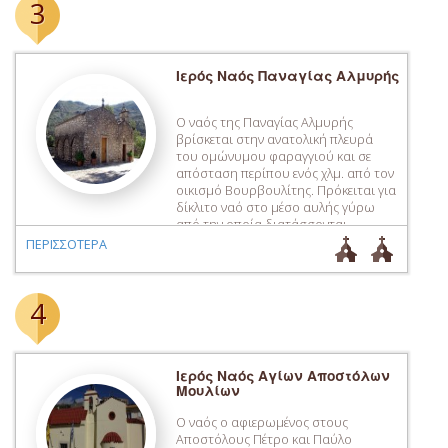
3
της Παναγίας […]
Ιερός Ναός Παναγίας Αλμυρής
Ο ναός της Παναγίας Αλμυρής
βρίσκεται στην ανατολική πλευρά
του ομώνυμου φαραγγιού και σε
απόσταση περίπου ενός χλμ. από τον
οικισμό Βουρβουλίτης. Πρόκειται για
δίκλιτο ναό στο μέσο αυλής γύρω
από την οποία διατάσσονται
νεόδμητα κτήρια ξενώνων που
ΠΕΡΙΣΣΟΤΕΡΑ
χρησιμοποιούνται από τους
πολλούς προσκυνητές ενός από τα
σημαντικότερα προσκυνήματα της
4
ευρύτερης περιοχής. Ο αρχικός ναός,
το […]
Ιερός Ναός Αγίων Αποστόλων
Μουλίων
Ο ναός ο αφιερωμένος στους
Αποστόλους Πέτρο και Παύλο