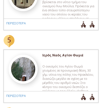
βρίσκεται στο νότιο τμήμα του
οικισμού Άνω Μούλια. Πρόκειται για
ένα σπάνιο τύπο σταυρεπίστεγου
ναού του οποίου οι κεραίες του
εγκάρσιου κλίτους απολήγουν σε
κόγχες, ενώ με μικρότερες κόγχες στο
ΠΕΡΙΣΣΟΤΕΡΑ
πάχος του τοίχου διαμορφώνονται η
πρόθεση και το διακονικό. Το δυτικό
καμαροσκέπαστο τμήμα του ναού
5
αποτελεί […]
Ιερός Ναός Αγίου Θωμά
Ο οικισμός του Αγίου Θωμά
χτισμένος σε προνομιακή θέση, 30
χλμ. νότια της πόλης του Ηρακλείου,
διασώζει μεγάλο σε σχέση με το
μέγεθός του αριθμό ναών. Στο
κέντρο του οικισμού δεσπόζει ο
τρίκλιτος με τρουλλαίο νάρθηκα
ναός του Αγίου Θωμά από τον οποίο
ΠΕΡΙΣΣΟΤΕΡΑ
πήρε ο οικισμός το όνομά του. Ο
αρχιτεκτονικός τύπος του ναού,
πιθανόν […]