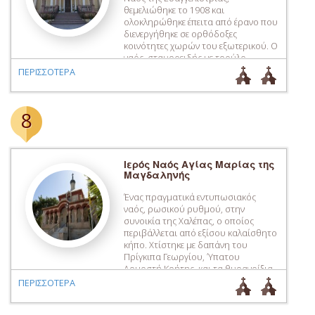
θεμελιώθηκε το 1908 και
ολοκληρώθηκε έπειτα από έρανο που
διενεργήθηκε σε ορθόδοξες
κοινότητες χωρών του εξωτερικού. Ο
ναός, σταυροειδής με τρούλο,
εγκαινιάστηκε το 1923.
ΠΕΡΙΣΣΟΤΕΡΑ
8
Ιερός Ναός Αγίας Μαρίας της
Μαγδαληνής
Ένας πραγματικά εντυπωσιακός
ναός, ρωσικού ρυθμού, στην
συνοικία της Χαλέπας, ο οποίος
περιβάλλεται από εξίσου καλαίσθητο
κήπο. Χτίστηκε με δαπάνη του
Πρίγκιπα Γεωργίου, Ύπατου
Αρμοστή Κρήτης, και τα θυρανοίξια
του ναού τελέστηκαν το 1903,
ΠΕΡΙΣΣΟΤΕΡΑ
παρουσία της βασίλισσας Όλγας,
του Πρίγκιπα Γεωργίου, του