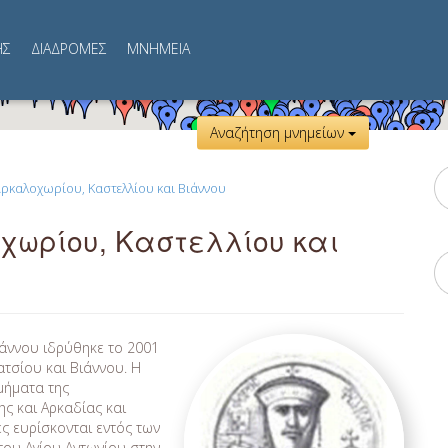
ΗΣ
ΔΙΑΔΡΟΜΕΣ
MNHMEIA
Αναζήτηση μνημείων
ρκαλοχωρίου, Καστελλίου και Βιάννου
χωρίου, Καστελλίου και
ιάννου ιδρύθηκε το 2001
τσίου και Βιάννου. Η
μήματα της
ς και Αρκαδίας και
ς ευρίσκονται εντός των
 του Αγίου Αντωνίου στην