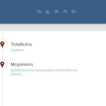
EN
EL
DE
FR
RU
Τοποθεσία
Ηράκλειο
Μητρόπολη
Ιερά Μητρόπολη Αρκαλοχωρίου Καστελλίου και
Βιάννου