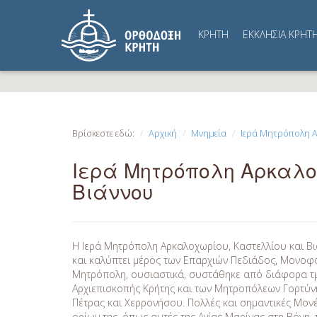
ΚΡΗΤΗ
ΕΚΚΛΗΣΙΑ ΚΡΗΤ
Βρίσκεστε εδώ:
Αρχική
Μνημεία
Ιερά Μητρόπολη Α
Ιερά Μητρόπολη Αρκαλο
Βιάννου
Η Ιερά Μητρόπολη Αρκαλοχωρίου, Καστελλίου και Β
και καλύπτει μέρος των Επαρχιών Πεδιάδος, Μονοφα
Μητρόπολη, ουσιαστικά, συστάθηκε από διάφορα τ
Αρχιεπισκοπής Κρήτης και των Μητροπόλεων Γορτύνη
Πέτρας και Χερρονήσου. Πολλές και σημαντικές Μονέ
ορίων της, όπως αυτές της Αγίας Μαρίνας στη Βόνη,