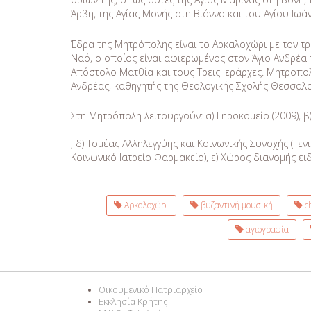
Άρβη, της Αγίας Μονής στη Βιάννο και του Αγίου Ιω
Έδρα της Μητρόπολης είναι το Αρκαλοχώρι με τον τρ
Ναό, ο οποίος είναι αφιερωμένος στον Άγιο Ανδρέα 
Απόστολο Ματθία και τους Τρεις Ιεράρχες. Μητροπολί
Ανδρέας, καθηγητής της Θεολογικής Σχολής Θεσσαλο
Στη Μητρόπολη λειτουργούν: α) Γηροκομείο (2009), β)
, δ) Τομέας Αλληλεγγύης και Κοινωνικής Συνοχής (Γε
Κοινωνικό Ιατρείο Φαρμακείο), ε) Χώρος διανομής 
Αρκαλοχώρι
βυζαντινή μουσική
ch
αγιογραφία
Οικουμενικό Πατριαρχείο
Εκκλησία Κρήτης