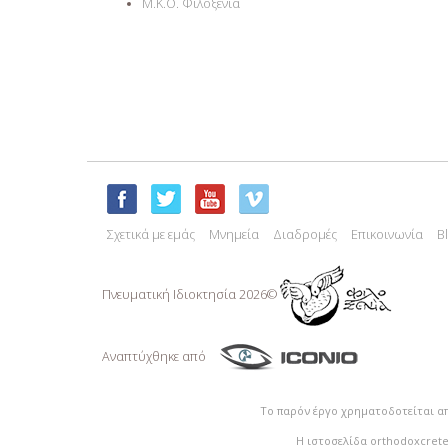
M.K.O. Φιλοξενία
Σχετικά με εμάς
Μνημεία
Διαδρομές
Επικοινωνία
B
Πνευματική Ιδιoκτησία 2026©
Αναπτύχθηκε από
Το παρόν έργο χρηματοδοτείται α
Η ιστοσελίδα orthodoxcrete