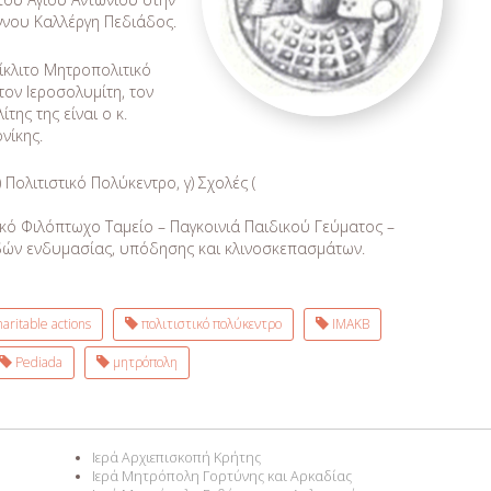
άννου Καλλέργη Πεδιάδος.
ίκλιτο Μητροπολιτικό
τον Ιεροσολυμίτη, τον
της της είναι ο κ.
νίκης.
 Πολιτιστικό Πολύκεντρο, γ) Σχολές (
νικό Φιλόπτωχο Ταμείο – Παγκοινιά Παιδικού Γεύματος –
ειδών ενδυμασίας, υπόδησης και κλινοσκεπασμάτων.
aritable actions
πολιτιστικό πολύκεντρο
ΙΜΑΚΒ
Pediada
μητρόπολη
Ιερά Αρχιεπισκοπή Κρήτης
Ιερά Μητρόπολη Γορτύνης και Αρκαδίας