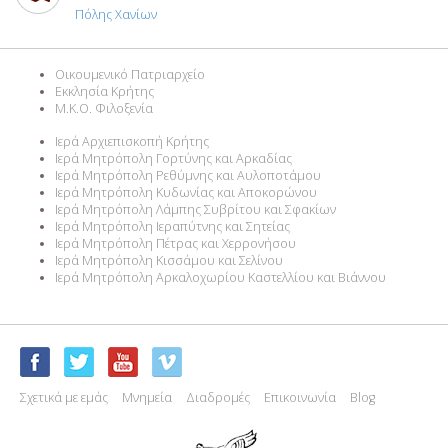
Πόλης Χανίων
Οικουμενικό Πατριαρχείο
Εκκλησία Κρήτης
M.K.O. Φιλοξενία
Ιερά Αρχιεπισκοπή Κρήτης
Ιερά Μητρόπολη Γορτύνης και Αρκαδίας
Ιερά Μητρόπολη Ρεθύμνης και Αυλοποτάμου
Ιερά Μητρόπολη Κυδωνίας και Αποκορώνου
Ιερά Μητρόπολη Λάμπης Συβρίτου και Σφακίων
Ιερά Μητρόπολη Ιεραπύτνης και Σητείας
Ιερά Μητρόπολη Πέτρας και Χερρονήσου
Ιερά Μητρόπολη Κισσάμου και Σελίνου
Ιερά Μητρόπολη Αρκαλοχωρίου Καστελλίου και Βιάννου
Σχετικά με εμάς
Μνημεία
Διαδρομές
Επικοινωνία
Blog