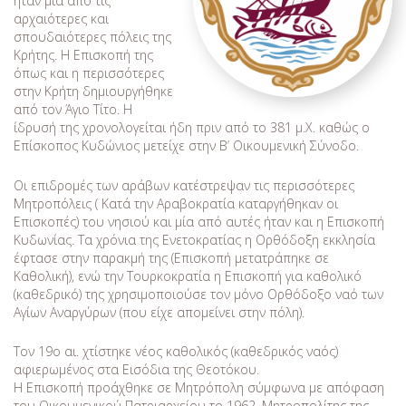
ήταν μία από τις
αρχαιότερες και
σπουδαιότερες πόλεις της
Κρήτης. Η Επισκοπή της
όπως και η περισσότερες
στην Κρήτη δημιουργήθηκε
από τον Άγιο Τίτο. Η
ίδρυσή της χρονολογείται ήδη πριν από το 381 μ.Χ. καθώς ο
Επίσκοπος Κυδώνιος μετείχε στην Β’ Οικουμενική Σύνοδο.
Οι επιδρομές των αράβων κατέστρεψαν τις περισσότερες
Μητροπόλεις ( Κατά την Αραβοκρατία καταργήθηκαν οι
Επισκοπές) του νησιού και μία από αυτές ήταν και η Επισκοπή
Κυδωνίας. Τα χρόνια της Ενετοκρατίας η Ορθόδοξη εκκλησία
έφτασε στην παρακμή της (Επισκοπή μετατράπηκε σε
Καθολική), ενώ την Τουρκοκρατία η Επισκοπή για καθολικό
(καθεδρικό) της χρησιμοποιούσε τον μόνο Ορθόδοξο ναό των
Αγίων Αναργύρων (που είχε απομείνει στην πόλη).
Τον 19ο αι. χτίστηκε νέος καθολικός (καθεδρικός ναός)
αφιερωμένος στα Εισόδια της Θεοτόκου.
Η Επισκοπή προάχθηκε σε Μητρόπολη σύμφωνα με απόφαση
του Οικουμενικού Πατριαρχείου το 1962. Μητροπολίτης της