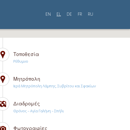
EN
EL
DE
FR
RU
Τοποθεσία
Ρέθυμνο
Μητρόπολη
Ιερά Μητρόπολη Λάμπης, Συβρίτου και Σφακίων
Διαδρομές
Θρόνος – Αγία Γαλήνη – Σπήλι
Φωτογραφίες