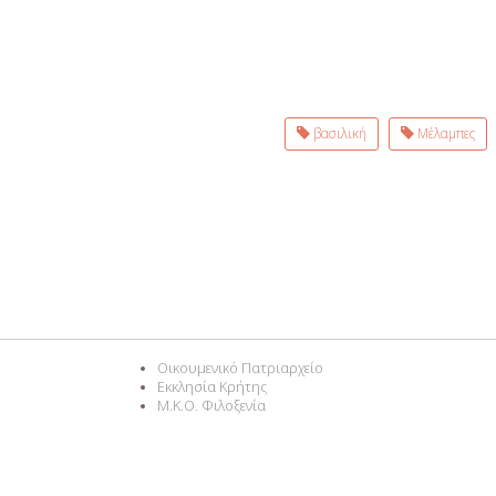
βασιλική
Μέλαμπες
Οικουμενικό Πατριαρχείο
Εκκλησία Κρήτης
M.K.O. Φιλοξενία