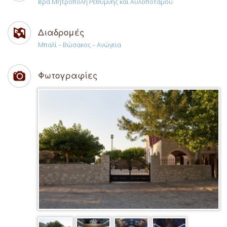
Ιερά Μητρόπολη Ρεθύμνης και Αυλοποτάμου
Διαδρομές
Μπαλί – Βώσακος – Ανώγεια
Φωτογραφίες