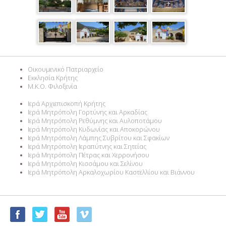
Οικουμενικό Πατριαρχείο
Εκκλησία Κρήτης
M.K.O. Φιλοξενία
Ιερά Αρχιεπισκοπή Κρήτης
Ιερά Μητρόπολη Γορτύνης και Αρκαδίας
Ιερά Μητρόπολη Ρεθύμνης και Αυλοποτάμου
Ιερά Μητρόπολη Κυδωνίας και Αποκορώνου
Ιερά Μητρόπολη Λάμπης Συβρίτου και Σφακίων
Ιερά Μητρόπολη Ιεραπύτνης και Σητείας
Ιερά Μητρόπολη Πέτρας και Χερρονήσου
Ιερά Μητρόπολη Κισσάμου και Σελίνου
Ιερά Μητρόπολη Αρκαλοχωρίου Καστελλίου και Βιάννου