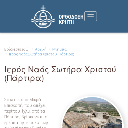
Βρίσκεστε εδώ:
Αρχική
Μνημεία
Ιερός Ναός Σωτήρα Χριστού (Πάρτιρα)
Ιερός Ναός Σωτήρα Χριστού
(Πάρτιρα)
Στον οικισμό Μικρά
Επισκοπή, που απέχει
περίπου 1χλμ. από τα
Πάρτιρα, βρίσκονται τα
ερείπια της επισκοπικής