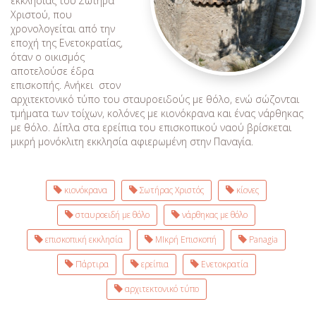
εκκλησίας του Σωτήρα
Χριστού, που
χρονολογείται από την
εποχή της Ενετοκρατίας,
όταν ο οικισμός
αποτελούσε έδρα
επισκοπής. Ανήκει στον
αρχιτεκτονικό τύπο του σταυροειδούς με θόλο, ενώ σώζονται
τμήματα των τοίχων, κολόνες με κιονόκρανα και ένας νάρθηκας
με θόλο. Δίπλα στα ερείπια του επισκοπικού ναού βρίσκεται
μικρή μονόκλιτη εκκλησία αφιερωμένη στην Παναγία.
κιονόκρανα
Σωτήρας Χριστός
κίονες
σταυροειδή με θόλο
νάρθηκας με θόλο
επισκοπική εκκλησία
ΜΙκρή Επισκοπή
Panagia
Πάρτιρα
ερείπια
Ενετοκρατία
αρχιτεκτονικό τύπο