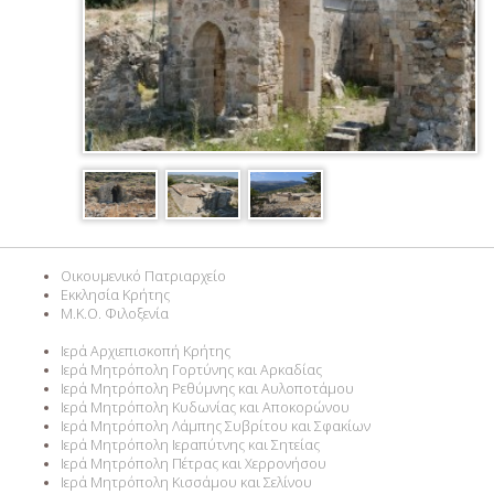
Οικουμενικό Πατριαρχείο
Εκκλησία Κρήτης
M.K.O. Φιλοξενία
Ιερά Αρχιεπισκοπή Κρήτης
Ιερά Μητρόπολη Γορτύνης και Αρκαδίας
Ιερά Μητρόπολη Ρεθύμνης και Αυλοποτάμου
Ιερά Μητρόπολη Κυδωνίας και Αποκορώνου
Ιερά Μητρόπολη Λάμπης Συβρίτου και Σφακίων
Ιερά Μητρόπολη Ιεραπύτνης και Σητείας
Ιερά Μητρόπολη Πέτρας και Χερρονήσου
Ιερά Μητρόπολη Κισσάμου και Σελίνου