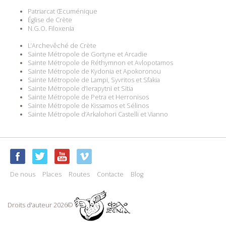
Patriarcat Œcuménique
Église de Crète
N.G.O. Filoxenia
L’Archevêché de Crète
Sainte Métropole de Gortyne et Arcadie
Sainte Métropole de Réthymnon et Avlopotamos
Sainte Métropole de Kydonia et Apokoronou
Sainte Métropole de Lampi, Syvritos et Sfakia
Sainte Métropole d’Ierapytni et Sitia
Sainte Métropole de Petra et Herronisos
Sainte Métropole de Kissamos et Sélinos
Sainte Métropole d’Arkalohori Castelli et Vianno
De nous
Places
Routes
Contacte
Blog
Droits d'auteur 2026©