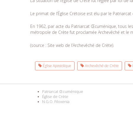
La situation de l’Église de Crète fut réglée par loi de l
Le primat de l’Église Crétoise est élu par le Patriarcat
En 1962, par acte du Patriarcat Œcuménique, tous les 
métropole de Crète fut proclamée Archevêché et le mét
(source : Site web de l’Archevêché de Crète).
Église Apostolique
Archevêché de Créte
P
Patriarcat Œcuménique
Église de Crète
N.G.O. Filoxenia