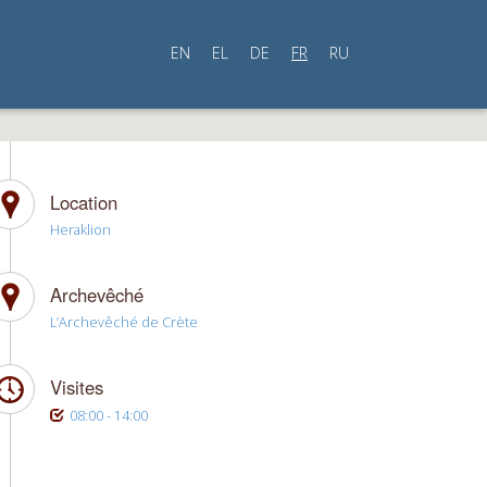
EN
EL
DE
FR
RU
Location
Heraklion
Archevêché
L’Archevêché de Crète
Visites
08:00 - 14:00