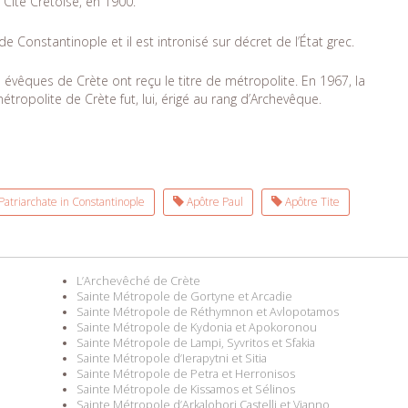
a Cité Crétoise, en 1900.
 de Constantinople et il est intronisé sur décret de l’État grec.
évêques de Crète ont reçu le titre de métropolite. En 1967, la
ropolite de Crète fut, lui, érigé au rang d’Archevêque.
atriarchate in Constantinople
Apôtre Paul
Apôtre Tite
L’Archevêché de Crète
Sainte Métropole de Gortyne et Arcadie
Sainte Métropole de Réthymnon et Avlopotamos
Sainte Métropole de Kydonia et Apokoronou
Sainte Métropole de Lampi, Syvritos et Sfakia
Sainte Métropole d’Ierapytni et Sitia
Sainte Métropole de Petra et Herronisos
Sainte Métropole de Kissamos et Sélinos
Sainte Métropole d’Arkalohori Castelli et Vianno