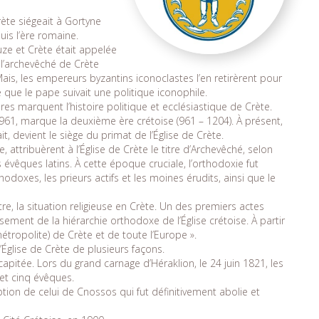
rète siégeait à Gortyne
puis l’ère romaine.
uze et Crète était appelée
, l’archevêché de Crète
Mais, les empereurs byzantins iconoclastes l’en retirèrent pour
 que le pape suivait une politique iconophile.
es marquent l’histoire politique et ecclésiastique de Crète.
61, marque la deuxième ère crétoise (961 – 1204). À présent,
it, devient le siège du primat de l’Église de Crète.
e, attribuèrent à l’Église de Crète le titre d’Archevêché, selon
 évêques latins. À cette époque cruciale, l’orthodoxie fut
oxes, les prieurs actifs et les moines érudits, ainsi que le
e, la situation religieuse en Crète. Un des premiers actes
sement de la hiérarchie orthodoxe de l’Église crétoise. À partir
étropolite) de Crète et de toute l’Europe ».
’Église de Crète de plusieurs façons.
apitée. Lors du grand carnage d’Héraklion, le 24 juin 1821, les
et cinq évêques.
eption de celui de Cnossos qui fut définitivement abolie et