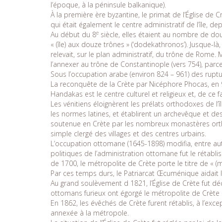
l’époque, à la péninsule balkanique).
À la première ère byzantine, le primat de l’Église de C
qui était également le centre administratif de l’île, de
e
Au début du 8
siècle, elles étaient au nombre de do
« (île) aux douze trônes » (‘dodekathronos’). Jusque-là
relevait, sur le plan administratif, du trône de Rome. 
l’annexer au trône de Constantinople (vers 754), parce
Sous l’occupation arabe (environ 824 – 961) des ruptur
La reconquête de la Crète par Nicéphore Phocas, en 9
Handakas est le centre culturel et religieux et, de ce fa
Les vénitiens éloignèrent les prélats orthodoxes de l’îl
les normes latines, et établirent un archevêque et des
soutenue en Crète par les nombreux monastères orthod
simple clergé des villages et des centres urbains.
L’occupation ottomane (1645-1898) modifia, entre autr
politiques de l’administration ottomane fut le rétablis
de 1700, le métropolite de Crète porte le titre de « (m
Par ces temps durs, le Patriarcat Œcuménique aidait l
Au grand soulèvement d 1821, l’Église de Crète fut déc
ottomans furieux ont égorgé le métropolite de Crète 
En 1862, les évêchés de Crète furent rétablis, à l’exc
annexée à la métropole.