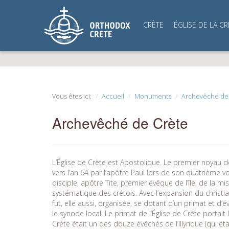
CRÈTE
ÉGLISE DE LA CR
Vous êtes ici:
Accueil
Monuments
Archevêché de
Archevêché de Crète
L’Église de Crète est Apostolique. Le premier noyau d
vers l’an 64 par l’apôtre Paul lors de son quatrième v
disciple, apôtre Tite, premier évêque de l’île, de la mi
systématique des crétois. Avec l’expansion du christian
fut, elle aussi, organisée, se dotant d’un primat et d’
le synode local. Le primat de l’Église de Crète portait 
Crète était un des douze évêchés de l’Illyrique (qui éta