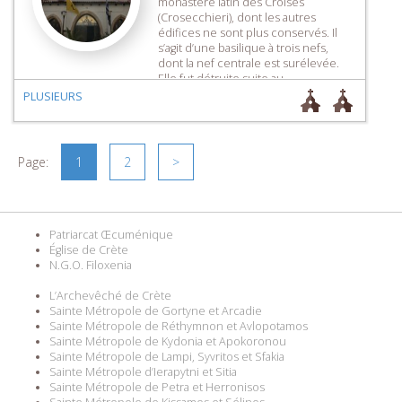
monastère latin des Croisés
(Crosecchieri), dont les autres
édifices ne sont plus conservés. Il
s’agit d’une basilique à trois nefs,
dont la nef centrale est surélevée.
Elle fut détruite suite au
bombardement allemand durant la
PLUSIEURS
Bataille de Crète, en 1941, et fut
restaurée en 1956.
Page:
1
2
>
Patriarcat Œcuménique
Église de Crète
N.G.O. Filoxenia
L’Archevêché de Crète
Sainte Métropole de Gortyne et Arcadie
Sainte Métropole de Réthymnon et Avlopotamos
Sainte Métropole de Kydonia et Apokoronou
Sainte Métropole de Lampi, Syvritos et Sfakia
Sainte Métropole d’Ierapytni et Sitia
Sainte Métropole de Petra et Herronisos