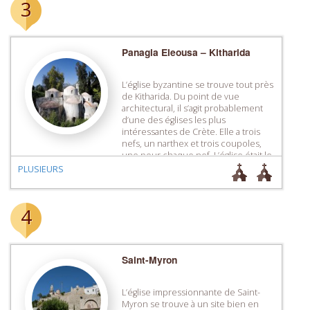
3
Panagia Eleousa – Kitharida
L’église byzantine se trouve tout près
de Kitharida. Du point de vue
architectural, il s’agit probablement
d’une des églises les plus
intéressantes de Crète. Elle a trois
nefs, un narthex et trois coupoles,
une pour chaque nef. L’église était le
catholicon du monastère qui fut
PLUSIEURS
détruit lors du soulèvement de 1866.
4
Saint-Myron
L’église impressionnante de Saint-
Myron se trouve à un site bien en