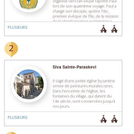
organisé vers l’an 64 par l’apôtre Paul
lors de son quatrième voyage. Paul a
chargé son disciple, apôtre Tite,
premier évêque de l’île, de la mission
de la christianisation systématique
des crétois. Avec l’expansion du
PLUSIEURS
christianisme, l’Église crétoise fut,
elle aussi, organisée, se dotant […]
2
Siva Sainte-Paraskevi
Il s’agit d’une petite église byzantine
ornée de peintures murales rares.
Dans l’enceinte de l’église, les
fontaines du village, qui datent du
14e siècle, sont conservées jusqu’à
nos jours.
PLUSIEURS