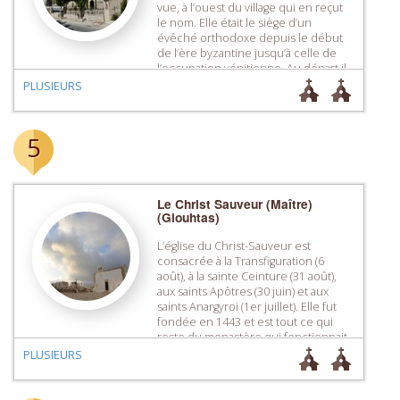
vue, à l’ouest du village qui en reçut
le nom. Elle était le siège d’un
évêché orthodoxe depuis le début
de l’ère byzantine jusqu’à celle de
l’occupation vénitienne. Au départ il
s’agissait d’une basilique
PLUSIEURS
paléochrétienne qui, au 11e – 12e
siècle, fut transformée en […]
5
Le Christ Sauveur (Maître)
(Giouhtas)
L’église du Christ-Sauveur est
consacrée à la Transfiguration (6
août), à la sainte Ceinture (31 août),
aux saints Apôtres (30 juin) et aux
saints Anargyroi (1er juillet). Elle fut
fondée en 1443 et est tout ce qui
reste du monastère qui fonctionnait
ici tout au long de l’occupation
PLUSIEURS
vénitienne. Un grand nombre de
visiteurs se […]