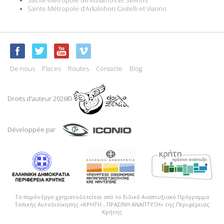
Sainte Métropole de Kissamos et Sélinos
Sainte Métropole d’Arkalohori Castelli et Vianno
De nous
Places
Routes
Contacte
Blog
Droits d'auteur 2026©
Développée par
Το παρόν έργο χρηματοδοτείται από το Ειδικό Αναπτυξιακό Πρόγραμμα
Τοπικής Αυτοδιοίκησης «ΚΡΗΤΗ - ΠΡΑΣΙΝΗ ΑΝΑΠΤΥΞΗ» της Περιφέρειας
Κρήτης