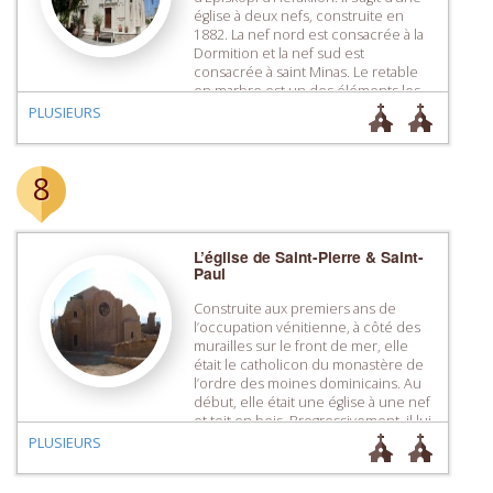
église à deux nefs, construite en
1882. La nef nord est consacrée à la
Dormition et la nef sud est
consacrée à saint Minas. Le retable
en marbre est un des éléments les
plus particuliers de l’église.
PLUSIEURS
8
L’église de Saint-Pierre & Saint-
Paul
Construite aux premiers ans de
l’occupation vénitienne, à côté des
murailles sur le front de mer, elle
était le catholicon du monastère de
l’ordre des moines dominicains. Au
début, elle était une église à une nef
et toit en bois. Progressivement, il lui
fut ajouté quatre chapelles. Son
PLUSIEURS
architecture est particulièrement
intéressante car elle intègre […]