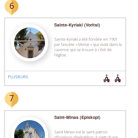
6
Sainte-Kyriaki (Voritsi)
Sainte-Kyriaki a été fondée en 1901
par l’ascète « Moïse » qui vivait dans la
caverne qui se trouve à côté de
l’église.
PLUSIEURS
7
Saint-Minas (Episkopi)
Saint Minas est le saint patron
d’Episkopi d’Héraklion. Il s’agit d’une