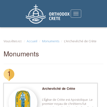
Vous êtes ici:
Accueil
Monuments
L’Archevêché de Crète
Monuments
1
Archevêché de Crète
L’Église de Crète est Apostolique. Le
premier noyau de chrétiens fut