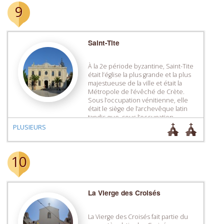
9
Saint-Tite
À la 2e période byzantine, Saint-Tite
était l’église la plus grande et la plus
majestueuse de la ville et était la
Métropole de l’évêché de Crète.
Sous l’occupation vénitienne, elle
était le siège de l’archevêque latin
tandis que, sous l’occupation
ottomane, elle fut transformée en
PLUSIEURS
mosquée et son clocher fut
transformé en minaret. À l’origine, […]
10
La Vierge des Croisés
La Vierge des Croisés fait partie du