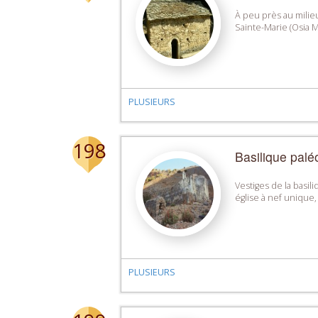
À peu près au milie
Sainte-Marie (Osia Ma
PLUSIEURS
198
Basilique palé
Vestiges de la basil
église à nef unique
PLUSIEURS