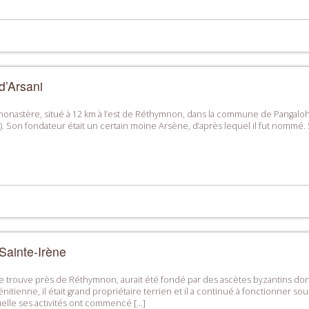
d’Arsani
n monastère, situé à 12 km à l’est de Réthymnon, dans la commune de Pangaloho
. Son fondateur était un certain moine Arsène, d’après lequel il fut nommé. Se
Sainte-Irène
 trouve près de Réthymnon, aurait été fondé par des ascètes byzantins dont l
nitienne, il était grand propriétaire terrien et il a continué à fonctionner 
elle ses activités ont commencé […]