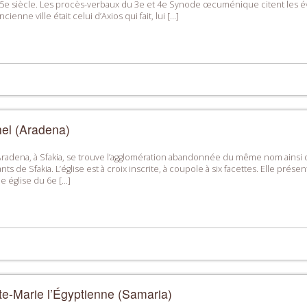
 5e siècle. Les procès-verbaux du 3e et 4e Synode œcuménique citent les é
ienne ville était celui d’Axios qui fait, lui […]
el (Aradena)
radena, à Sfakia, se trouve l’agglomération abandonnée du même nom ainsi que
ants de Sfakia. L’église est à croix inscrite, à coupole à six facettes. Elle pré
ne église du 6e […]
te-Marie l’Égyptienne (Samaria)