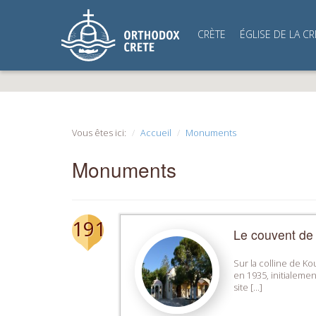
CRÈTE
ÉGLISE DE LA CR
Vous êtes ici:
Accueil
Monuments
Monuments
191
Le couvent de 
Sur la colline de Ko
en 1935, initialemen
site […]