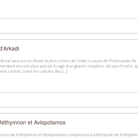
d’Arkadi
di est sans aucun doute le plus connu de Crète, à cause de l’holocauste de 18
endent encore plus spécial. Il s’agit d’un grand complexe, de type fortifié, q
ent central, outre les cellules des […]
Réthymnon et Avlopotamos
inces de Réthymnon et Mylopotamos composent la Métropole de Rethymnon 