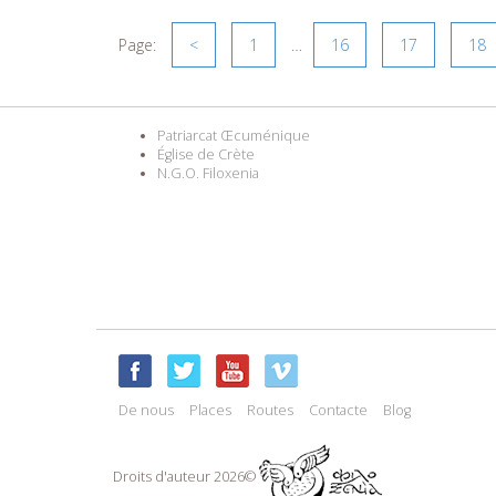
Page:
<
1
…
16
17
18
Patriarcat Œcuménique
Église de Crète
N.G.O. Filoxenia
De nous
Places
Routes
Contacte
Blog
Droits d'auteur 2026©