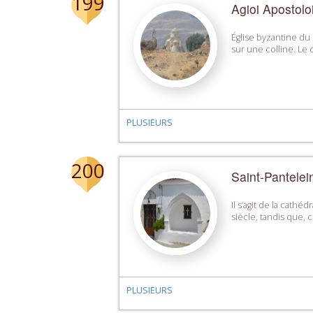
199
Agioi Apostolo
Église byzantine du 1
sur une colline. Le 
PLUSIEURS
200
Saint-Pantelei
Il s’agit de la cath
siècle, tandis que,
PLUSIEURS