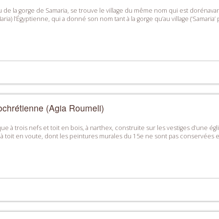
u de la gorge de Samaria, se trouve le village du même nom qui est dorénavan
ria) l’Égyptienne, qui a donné son nom tant à la gorge qu’au village (‘Samaria’ pro
ochrétienne (Agia Roumeli)
ique à trois nefs et toit en bois, à narthex, construite sur les vestiges d’une
, à toit en voute, dont les peintures murales du 15e ne sont pas conservées 