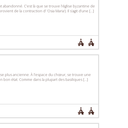
t abandonné. C’est là que se trouve l’église byzantine de
vient de la contraction d’ ‘Osia Maria’). Il s’agit d’une […]
 église plus ancienne. À l’espace du chœur, se trouve une
en bon état. Comme dans la plupart des basiliques […]