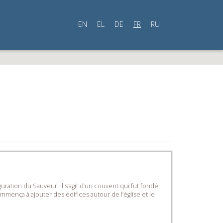
EN
EL
DE
FR
RU
ration du Sauveur. Il s’agit d’un couvent qui fut fondé
mmença à ajouter des édifices autour de l’église et le