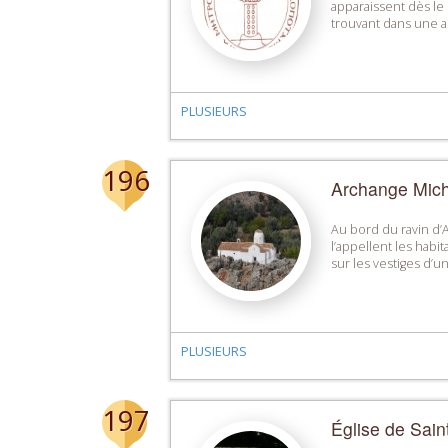
apparaissent dès le
trouvant dans une anc
PLUSIEURS
196
Archange Mich
Au bord du ravin d’A
l’appellent les habit
sur les vestiges d’u
PLUSIEURS
197
Église de Sain