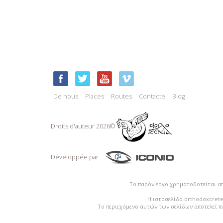
De nous
Places
Routes
Contacte
Blog
Droits d'auteur 2026©
Développée par
Το παρόν έργο χρηματοδοτείται α
Η ιστοσελίδα orthodoxcrete
Το περιεχόμενο αυτών των σελίδων αποτελεί π