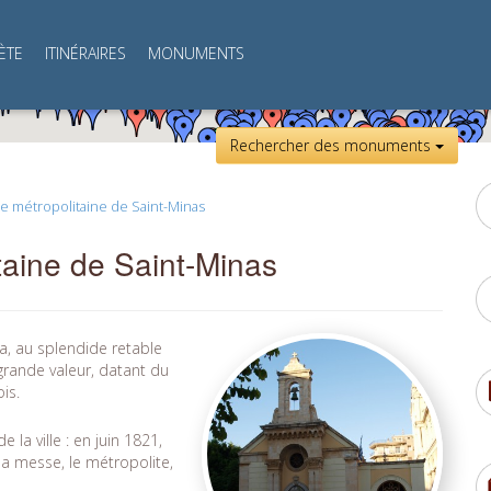
ÈTE
ITINÉRAIRES
MONUMENTS
Rechercher des monuments
se métropolitaine de Saint-Minas
taine de Saint-Minas
asa, au splendide retable
grande valeur, datant du
is.
 la ville : en juin 1821,
la messe, le métropolite,