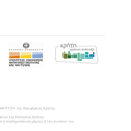
ΑΝΑΠΤΥΞΗ» της Περιφέρειας Κρήτης
μείων της Εκκλησίας Κρήτης.
ται η αναδημοσίευση μέρους ή του συνόλου του