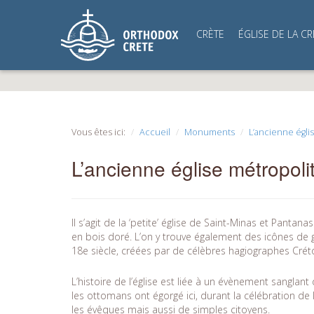
CRÈTE
ÉGLISE DE LA CR
Vous êtes ici:
Accueil
Monuments
L’ancienne égli
L’ancienne église métropoli
Il s’agit de la ‘petite’ église de Saint-Minas et Pantan
en bois doré. L’on y trouve également des icônes de 
18e siècle, créées par de célèbres hagiographes Créto
L’histoire de l’église est liée à un évènement sanglant de
les ottomans ont égorgé ici, durant la célébration de 
les évêques mais aussi de simples citoyens.