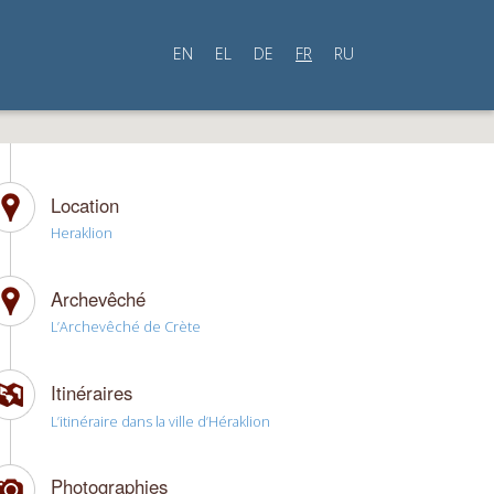
EN
EL
DE
FR
RU
Location
Heraklion
Archevêché
L’Archevêché de Crète
Itinéraires
L’itinéraire dans la ville d’Héraklion
Photographies