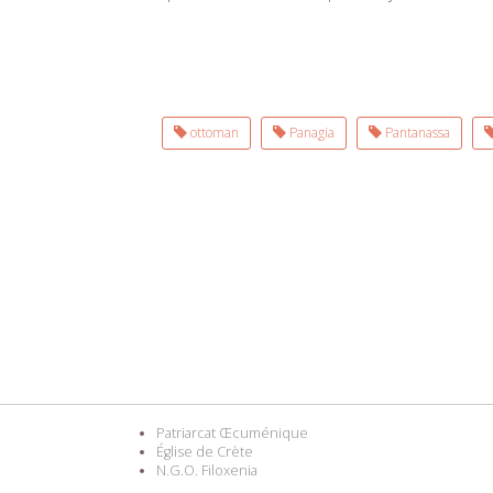
ottoman
Panagia
Pantanassa
Patriarcat Œcuménique
Église de Crète
N.G.O. Filoxenia