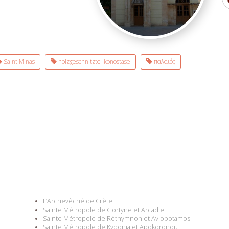
Saint Minas
holzgeschnitzte Ikonostase
παλαιός
L’Archevêché de Crète
Sainte Métropole de Gortyne et Arcadie
Sainte Métropole de Réthymnon et Avlopotamos
Sainte Métropole de Kydonia et Apokoronou