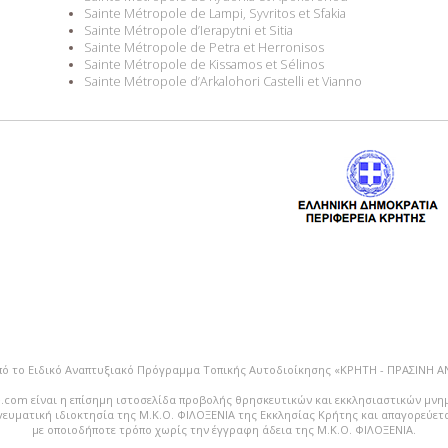
Sainte Métropole de Lampi, Syvritos et Sfakia
Sainte Métropole d’Ierapytni et Sitia
Sainte Métropole de Petra et Herronisos
Sainte Métropole de Kissamos et Sélinos
Sainte Métropole d’Arkalohori Castelli et Vianno
πό το Ειδικό Αναπτυξιακό Πρόγραμμα Τοπικής Αυτοδιοίκησης «ΚΡΗΤΗ - ΠΡΑΣΙΝΗ 
.com είναι η επίσημη ιστοσελίδα προβολής θρησκευτικών και εκκλησιαστικών μνη
vευματική ιδιοκτησία της Μ.Κ.Ο. ΦΙΛΟΞΕΝΙΑ της Εκκλησίας Κρήτης και απαγορεύε
με οποιοδήποτε τρόπο χωρίς την έγγραφη άδεια της Μ.Κ.Ο. ΦΙΛΟΞΕΝΙΑ.