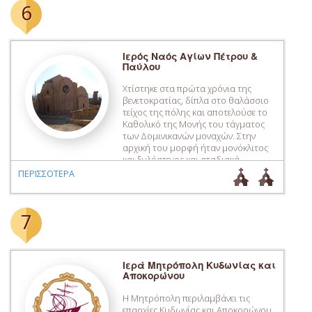
6
όπου μπορεί κανείς να θαυμάσει […]
Ιερός Ναός Αγίων Πέτρου &
Παύλου
Χτίστηκε στα πρώτα χρόνια της
βενετοκρατίας, δίπλα στο θαλάσσιο
τείχος της πόλης και αποτελούσε το
Καθολικό της Μονής του τάγματος
των Δομινικανών μοναχών. Στην
αρχική του μορφή ήταν μονόκλιτος
και ξυλόστεγος και σταδιακά
προστέθηκαν σε αυτόν τέσσερα
ΠΕΡΙΣΣΟΤΕΡΑ
παρεκκλήσια. Η αρχιτεκτονική του
παρουσιάζει ιδιαίτερο ενδιαφέρον
καθώς ενσωματώνει διάφορα
7
χαρακτηριστικά που προδίδουν τη
συγγένεια του με κτίσματα […]
Ιερά Μητρόπολη Κυδωνίας και
Αποκορώνου
Η Μητρόπολη περιλαμβάνει τις
επαρχίες Κυδωνίας και Αποκορώνου