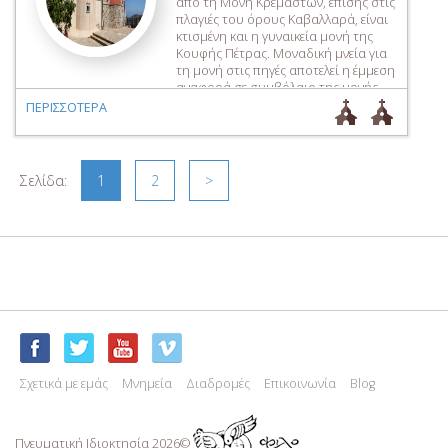
από τη Μονή Κρεμαστών, επίσης στις
πλαγιές του όρους Καβαλλαρά, είναι
κτισμένη και η γυναικεία μονή της
Κουφής Πέτρας. Μοναδική μνεία για
τη μονή στις πηγές αποτελεί η έμμεση
αναφορά σε συμβόλαιο της μονής
Αρετίου, το έτος 1630, για «τὸν τόπον
ΠΕΡΙΣΣΟΤΕΡΑ
τῆς Ὑπεραγίας Θεοτόκου τῆς Κουφῆς
Πέτρας». Η εγκαταλελειμμένη για […]
Σελίδα:
1
2
>
Σχετικά με εμάς
Μνημεία
Διαδρομές
Επικοινωνία
Blog
Πνευματική Ιδιoκτησία 2026©