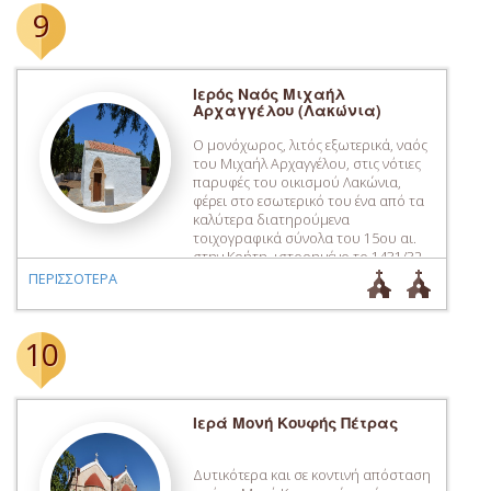
βούλα, που χρονολογείται στα τέλη
9
του 6ου ή […]
Ιερός Ναός Μιχαήλ
Αρχαγγέλου (Λακώνια)
Ο μονόχωρος, λιτός εξωτερικά, ναός
του Μιχαήλ Αρχαγγέλου, στις νότιες
παρυφές του οικισμού Λακώνια,
φέρει στο εσωτερικό του ένα από τα
καλύτερα διατηρούμενα
τοιχογραφικά σύνολα του 15ου αι.
στην Κρήτη, ιστορημένο το 1431/32.
Το εικονογραφικό πρόγραμμα στον
ΠΕΡΙΣΣΟΤΕΡΑ
κυρίως ναό περιέχει πέντε μόνο
σκηνές από τον ευαγγελικό κύκλο,
καθώς και τέσσερις σκηνές σε ένα
10
συνεπτυγμένο κύκλο […]
Ιερά Μονή Κουφής Πέτρας
Δυτικότερα και σε κοντινή απόσταση