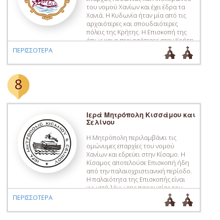
του νομού Χανίων και έχει έδρα τα
Χανιά. Η Κυδωνία ήταν μία από τις
αρχαιότερες και σπουδαιότερες
πόλεις της Κρήτης. Η Επισκοπή της
όπως και η περισσότερες στην Κρήτη
δημιουργήθηκε από τον Άγιο Τίτο. Η
ΠΕΡΙΣΣΟΤΕΡΑ
ίδρυσή της χρονολογείται ήδη πριν
από το 381 μ.Χ. καθώς ο Επίσκοπος
[…]
8
Ιερά Μητρόπολη Κισσάμου και
Σελίνου
Η Μητρόπολη περιλαμβάνει τις
ομώνυμες επαρχίες του νομού
Χανίων και εδρεύει στην Κίσαμο. Η
Κίσαμος αποτελούσε Eπισκοπή ήδη
από την παλαιοχριστιανική περίοδο.
Η παλαιότητα της Επισκοπής είναι
γνωστή λόγω της παρουσίας του
Επισκόπου Ευκίσσου στην Σαρδική
ΠΕΡΙΣΣΟΤΕΡΑ
Σύνοδο το 343 αλλά και στο μουσείο
του Ρεθύμνου υπάρχει μολύβδινη