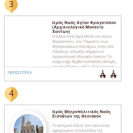
3
συναντούμε και τον Ενετικό ναό […]
Ιερός Ναός Αγίου Φραγκίσκου
(Αρχαιολογικό Μουσείο
Χανίων)
Η πάλαι ποτέ Ιερά Μονή του Αγίου
Φραγκίσκου, του Τάγματος των
Φραγκισκανών Μοναχών, στην οδό
Χάληδων, στεγάζει σήμερα το
Αρχαιολογικό Μουσείο Χανίων. Το
κτήριο έχει δεχθεί πολλαπλές αλλαγές
και επεμβάσεις, καθώς διακρίνονται
διάφορες οικοδομικές φάσεις, με
ΠΕΡΙΣΣΟΤΕΡΑ
επεκτάσεις, αλλά και αλλαγές στην
χρήση του. Κατά την Τουρκοκρατία
είχε μετατραπεί σε τζαμί, οπότε
4
προστέθηκαν ο μιναρές και […]
Ιερός Μητροπολιτικός Ναός
Εισοδίων της Θεοτόκου
Το κεντρικό κλίτος του ναού είναι
αφιερωμένο στα Εισόδια της