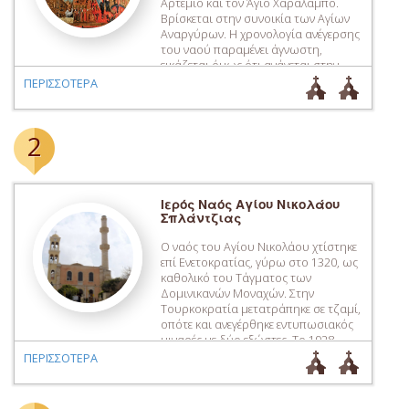
Αρτέμιο και τον Άγιο Χαράλαμπο.
Βρίσκεται στην συνοικία των Αγίων
Αναργύρων. Η χρονολογία ανέγερσης
του ναού παραμένει άγνωστη,
εικάζεται όμως ότι ανάγεται στην
περίοδο της Ενετοκρατίας (13ος
ΠΕΡΙΣΣΟΤΕΡΑ
αιώνας). Επί Τουρκοκρατίας
λειτούργησε ως καθεδρικός ναός της
πόλης, έως το 1859, που
2
αξιοποιήθηκε για αυτό τον σκοπό ο
[…]
Ιερός Ναός Αγίου Νικολάου
Σπλάντζιας
Ο ναός του Αγίου Νικολάου χτίστηκε
επί Ενετοκρατίας, γύρω στο 1320, ως
καθολικό του Τάγματος των
Δομινικανών Μοναχών. Στην
Τουρκοκρατία μετατράπηκε σε τζαμί,
οπότε και ανεγέρθηκε εντυπωσιακός
μιναρές με δύο εξώστες. Το 1928
μετατράπηκε σε Ορθόδοξο ναό.
ΠΕΡΙΣΣΟΤΕΡΑ
Βρίσκεται ανατολικά της συνοικίας
Καστέλι, στην πολυσύχναστη πλατεία
της Σπλάντζιας (Πλατεία 1821), όπου