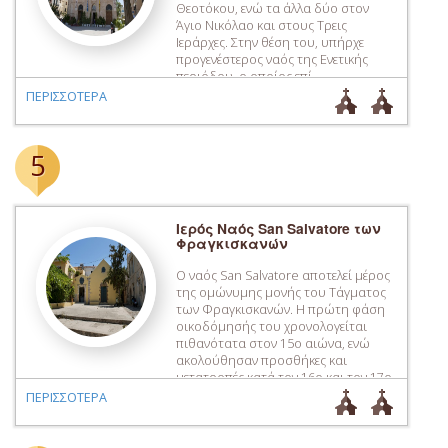
Θεοτόκου, ενώ τα άλλα δύο στον
Άγιο Νικόλαο και στους Τρεις
Ιεράρχες. Στην θέση του, υπήρχε
προγενέστερος ναός της Ενετικής
περιόδου, ο οποίος επί
Τουρκοκρατίας για κάποιο διάστημα
ΠΕΡΙΣΣΟΤΕΡΑ
μετατράπηκε σε σαπωνοποιείο και
στην συνέχεια στην θέση του
ανοικοδομήθηκε ο σύγχρονος ναός.
5
Η κατασκευή της νέας […]
Ιερός Ναός San Salvatore των
Φραγκισκανών
Ο ναός San Salvatore αποτελεί μέρος
της ομώνυμης μονής του Τάγματος
των Φραγκισκανών. Η πρώτη φάση
οικοδόμησής του χρονολογείται
πιθανότατα στον 15ο αιώνα, ενώ
ακολούθησαν προσθήκες και
μετατροπές κατά τον 16ο και τον 17ο
αιώνα. Τα χρόνια της Τουρκοκρατίας
ΠΕΡΙΣΣΟΤΕΡΑ
μετατράπηκε σε τζαμί. Σήμερα
στεγάζει την Βυζαντινή και
Μεταβυζαντινή Συλλογή Χανίων,