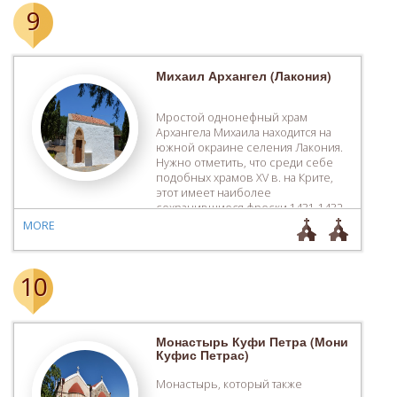
датированная концом VI началом VII
9
веков, свидетельствующая о
существовании епархии в то
время. О епархии Селину […]
Михаил Архангел (Лакония)
Мростой однонефный храм
Архангела Михаила находится на
южной окраине селения Лакония.
Нужно отметить, что среди себе
подобных храмов ХV в. на Крите,
этот имеет наиболее
сохранившиеся фрески 1431-1432
гг. В центральной части храма
MORE
изображены только 5 сюжетов
евангельского цикла и 4 с краткого
цикла Архангела Михаила: Пророк
10
Нафан и Царь Давид, Архангелы
оповещают Давида о […]
Монастырь Куфи Петра (Мони
Куфис Петрас)
Монастырь, который также