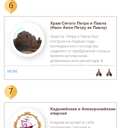
6
Храм Сятого Петра и Павла
(Наос Аион Петру ке Павлу)
Храм Св. Петра и Павла был
построен в первые годы
венецианского господства
недалеко от прибрежной стены и
являлся католиконом
доминиканского монастыря. В
своём первоначальном виде он
представлял собой однонефный
MORE
храм с деревянным сводом,
постепенно к нему пристроили
четыре часовни. Его архитектура
7
представляет особый интерес,
поскольку сочетает в себе
характерные черты французских и
итальянских зданий 13-го […]
Кидонийская и Апокоронийская
епархия
Епархия включает в себя
провинции Сидонии и