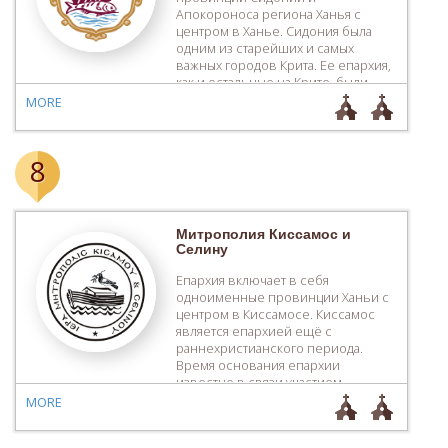
Апокороноса региона Ханья с
центром в Ханье. Сидония была
одним из старейших и самых
важных городов Крита. Ее епархия,
как и остальные на Крите, были
основаны св. Титом до 381 года.
MORE
Епископ епархии принимал
участие во Втором Вселенском
Соборе. Арабы уничтожили
8
большую часть епархий острова,
одна из которых […]
Митрополия Киссамос и
Селину
Епархия включает в себя
одноименные провинции Ханьи с
центром в Киссамосе. Киссамос
является епархией ещё с
раннехристианского периода.
Время основания епархии
известно в связи участием
епископа Эфкисоса в Сердикском
MORE
соборе в 343 году. В музее Ретимну
находится свинцовая печать,