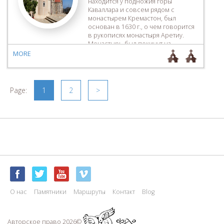
находится у подножия горы
Каваллара и совсем рядом с
монастырем Кремастон, был
основан в 1630 г., о чем говорится
в рукописях монастыря Аретиу.
Монастырь был покинут на
длительный период и в 1866 г.
MORE
стараниями монахини Ирины
Хлапутаки, сестры тогдашнего
Владыки Петры Мелетия, обитель
вновь ожила. Здания монастыря
Page:
1
2
>
построены ступенчато из-за
скалистой поверхности. […]
О нас
Памятники
Маршруты
Контакт
Blog
Авторское право 2026©