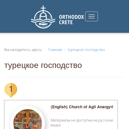
Вы находитесь здесь:
Главная
турецкое господство
турецкое господство
1
(English) Church of Agii Anargyri
Материалы не доступна на русском
языке.