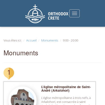
Vous êtes ici:
Accueil
Monuments
9:00 - 20:00
Monuments
1
L’église métropolitaine de Saint-
André (Arkalohori)
L’église métropolitaine à trois nefs, à
Arkalohori, est consacrée à saint