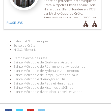
André de Jérusalem, archevêque de
Crète, à l’apôtre Mathias et aux Trois
Hiérarques. Elle fut fondée en 1978
par l’Archevêque de Crète,
Timothée, et inaugurée en 2009. Les
reliques de saint André sont
PLUSIEURS
conservées dans l’église où se
trouve également une chapelle
consacrée à […]
Patriarcat Œcuménique
Église de Crète
N.G.O. Filoxenia
L’Archevêché de Crète
Sainte Métropole de Gortyne et Arcadie
Sainte Métropole de Réthymnon et Avlopotamos
Sainte Métropole de Kydonia et Apokoronou
Sainte Métropole de Lampi, Syvritos et Sfakia
Sainte Métropole d’Ierapytni et Sitia
Sainte Métropole de Petra et Herronisos
Sainte Métropole de Kissamos et Sélinos
Sainte Métropole d’Arkalohori Castelli et Vianno