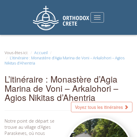
Vous êtes ici:
Accueil
L’itinéraire : Monastère d’Agia Marina de Voni – Arkalohori – Agios
Nikitas d’Ahentria
L’itinéraire : Monastère d’Agia
Marina de Voni – Arkalohori –
Agios Nikitas d’Ahentria
Voyez tous les itinéraires
Notre point de départ se
trouve au village d’Agies
Paraskeves, où nous