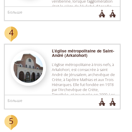
vénitienne, lorsque l’agglomération
était le siège de l’évêché d’Arcadie.
Elle est du type architectural à croix
Больше
inscrite à coupole. Actuellement,
sont conservées certaines parties
des murs, des […]
4
L’église métropolitaine de Saint-
André (Arkalohori)
L’église métropolitaine à trois nefs, à
Arkalohori, est consacrée à saint
André de Jérusalem, archevêque de
Crète, à l’apôtre Mathias et aux Trois
Hiérarques. Elle fut fondée en 1978
par l’Archevêque de Crète,
Timothée, et inaugurée en 2009. Les
reliques de saint André sont
Больше
conservées dans l’église où se
trouve également une chapelle
consacrée à […]
5