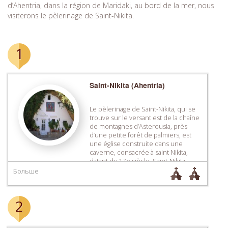
d’Ahentria, dans la région de Maridaki, au bord de la mer, nous
visiterons le pèlerinage de Saint-Nikita.
1
Saint-Nikita (Ahentria)
Le pèlerinage de Saint-Nikita, qui se
trouve sur le versant est de la chaîne
de montagnes d’Asterousia, près
d’une petite forêt de palmiers, est
une église construite dans une
caverne, consacrée à saint Nikita,
datant du 17e siècle. Saint-Nikita,
dont seules quelques peintures
Больше
murales sont conservées, était
l’ancienne retraite des moines du
monastère Koudamia. Ensuite, […]
2