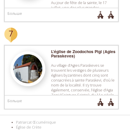
Au jour de fête de la sainte, le 17
juillet, une des plus grandes
kermesses est tenue ici où se rend
Больше
une foule de pèlerins […]
7
L’église de Zoodochos Pigi (Agies
Paraskeves)
Au village d’Agies Paraskeves se
trouvent les vestiges de plusieurs
églises byzantines dont cinq sont
consacrées à sainte Paraskevi, d’où le
nom de la localité. Il s’y trouve
également, conservée, l’église d’Agia
Zoni (‘Ceinture Sainte’), du 11e siècle,
dont les peintures murales ont été
Больше
détruites parce qu’elles avaient été
recouvertes de chaux. Toutefois, l’on
y […]
Patriarcat Œcuménique
Église de Crète