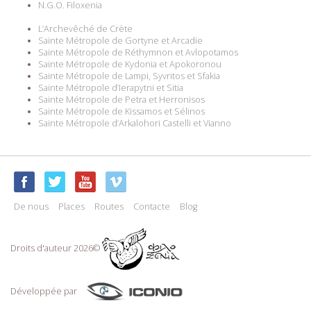
N.G.O. Filoxenia
L’Archevêché de Crète
Sainte Métropole de Gortyne et Arcadie
Sainte Métropole de Réthymnon et Avlopotamos
Sainte Métropole de Kydonia et Apokoronou
Sainte Métropole de Lampi, Syvritos et Sfakia
Sainte Métropole d’Ierapytni et Sitia
Sainte Métropole de Petra et Herronisos
Sainte Métropole de Kissamos et Sélinos
Sainte Métropole d’Arkalohori Castelli et Vianno
De nous
Places
Routes
Contacte
Blog
Droits d'auteur 2026©
Développée par