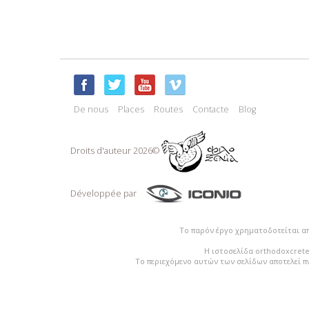
De nous
Places
Routes
Contacte
Blog
Droits d'auteur 2026©
Développée par
Το παρόν έργο χρηματοδοτείται α
Η ιστοσελίδα orthodoxcrete
Το περιεχόμενο αυτών των σελίδων αποτελεί π