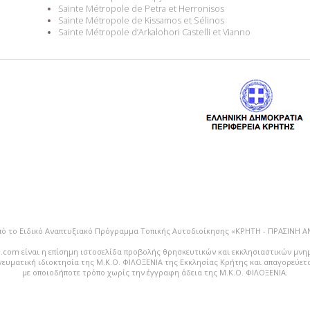
Sainte Métropole de Petra et Herronisos
Sainte Métropole de Kissamos et Sélinos
Sainte Métropole d’Arkalohori Castelli et Vianno
πό το Ειδικό Αναπτυξιακό Πρόγραμμα Τοπικής Αυτοδιοίκησης «ΚΡΗΤΗ - ΠΡΑΣΙΝΗ 
.com είναι η επίσημη ιστοσελίδα προβολής θρησκευτικών και εκκλησιαστικών μνη
vευματική ιδιοκτησία της Μ.Κ.Ο. ΦΙΛΟΞΕΝΙΑ της Εκκλησίας Κρήτης και απαγορεύε
με οποιοδήποτε τρόπο χωρίς την έγγραφη άδεια της Μ.Κ.Ο. ΦΙΛΟΞΕΝΙΑ.