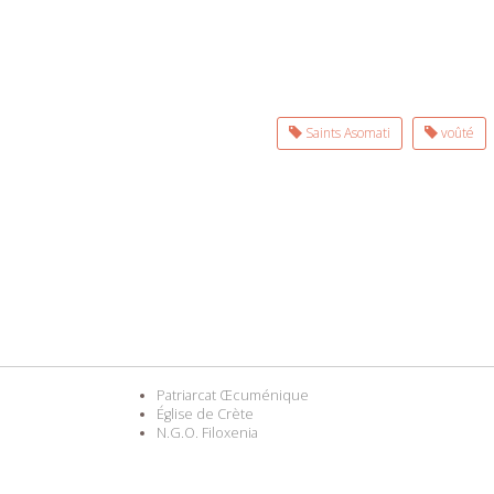
Saints Asomati
voûté
Patriarcat Œcuménique
Église de Crète
N.G.O. Filoxenia