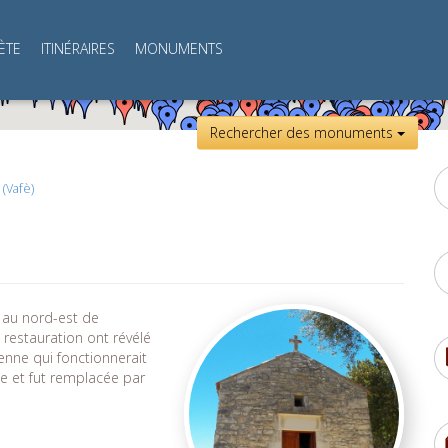
ÈTE
ITINÉRAIRES
MONUMENTS
Rechercher des monuments
(Vafè)
e au nord-est de
e restauration ont révélé
ienne qui fonctionnerait
cle et fut remplacée par