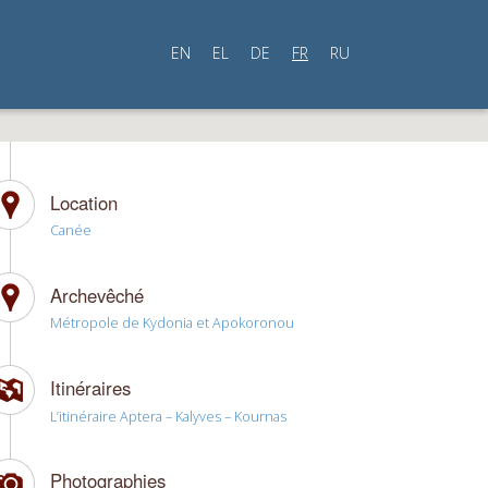
EN
EL
DE
FR
RU
Location
Canée
Archevêché
Métropole de Kydonia et Apokoronou
Itinéraires
L’itinéraire Aptera – Kalyves – Kournas
Photographies