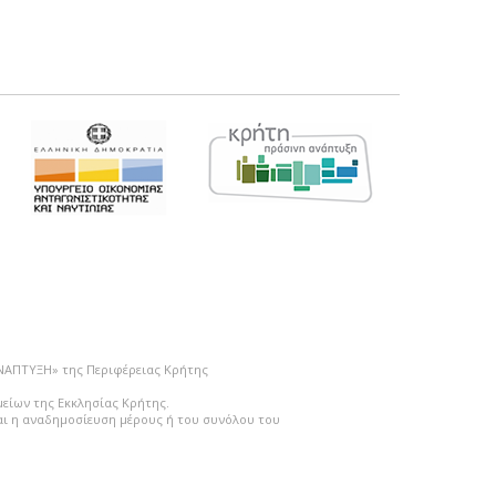
ΑΝΑΠΤΥΞΗ» της Περιφέρειας Κρήτης
μείων της Εκκλησίας Κρήτης.
ται η αναδημοσίευση μέρους ή του συνόλου του