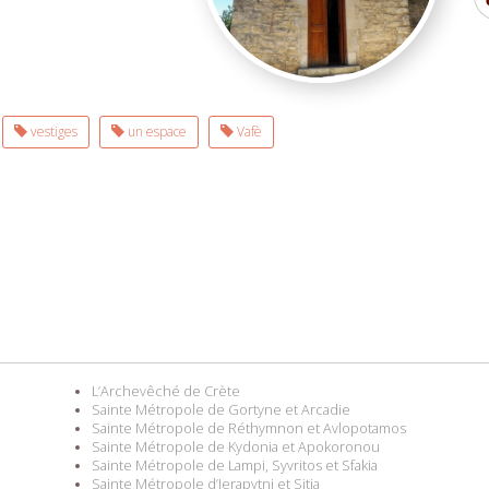
vestiges
un espace
Vafè
L’Archevêché de Crète
Sainte Métropole de Gortyne et Arcadie
Sainte Métropole de Réthymnon et Avlopotamos
Sainte Métropole de Kydonia et Apokoronou
Sainte Métropole de Lampi, Syvritos et Sfakia
Sainte Métropole d’Ierapytni et Sitia