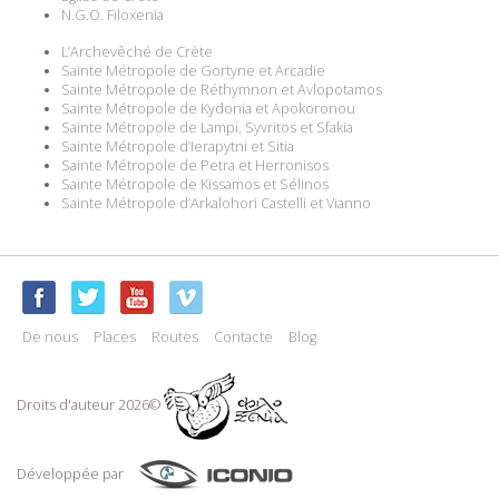
N.G.O. Filoxenia
L’Archevêché de Crète
Sainte Métropole de Gortyne et Arcadie
Sainte Métropole de Réthymnon et Avlopotamos
Sainte Métropole de Kydonia et Apokoronou
Sainte Métropole de Lampi, Syvritos et Sfakia
Sainte Métropole d’Ierapytni et Sitia
Sainte Métropole de Petra et Herronisos
Sainte Métropole de Kissamos et Sélinos
Sainte Métropole d’Arkalohori Castelli et Vianno
De nous
Places
Routes
Contacte
Blog
Droits d'auteur 2026©
Développée par