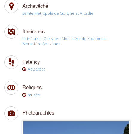
Archevêché
Sainte Métropole de Gortyne et Arcadie
Itinéraires
L’itinéraire : Gortyne – Monastère de Koudouma –
Monastère Apezanon
Patency
Άσφαλτος
Reliques
musée
Photographies