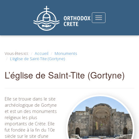
Vous êtes ici:
Accueil
Monuments
L’église de Saint-Tite (Gortyne)
L’église de Saint-Tite (Gortyne)
Elle se trouve dans le site
archéologique de Gortyne
et est un des monuments
religieux les plus
importants de Crète. Elle
fut fondée à la fin du 10e
siècle sur le site d’une