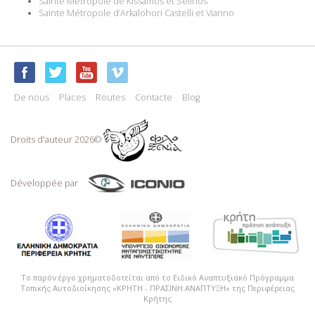
Sainte Métropole de Kissamos et Sélinos
Sainte Métropole d’Arkalohori Castelli et Vianno
De nous
Places
Routes
Contacte
Blog
Droits d'auteur 2026©
Développée par
Το παρόν έργο χρηματοδοτείται από το Ειδικό Αναπτυξιακό Πρόγραμμα
Τοπικής Αυτοδιοίκησης «ΚΡΗΤΗ - ΠΡΑΣΙΝΗ ΑΝΑΠΤΥΞΗ» της Περιφέρειας
Κρήτης