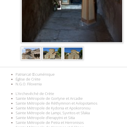
Patriarcat Œcuménique
Église de Crète
N.G.O. Filoxenia
L’Archevêché de Crète
Sainte Métropole de Gortyne et Arcadie
Sainte Métropole de Réthymnon et Avlopotamos
Sainte Métropole de Kydonia et Apokoronou
Sainte Métropole de Lampi, Syvritos et Sfakia
Sainte Métropole d’Ierapytni et Sitia
Sainte Métropole de Petra et Herronisos