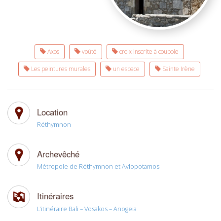
Axos
voûté
croix inscrite à coupole
Les peintures murales
un espace
Sainte Irène
Location
Réthymnon
Archevêché
Métropole de Réthymnon et Avlopotamos
Itinéraires
L’itinéraire Bali – Vosakos – Anogeia