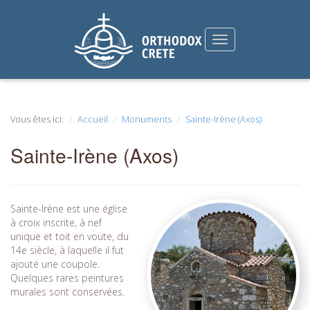
Vous êtes ici:
Accueil
Monuments
Sainte-Irène (Axos)
Sainte-Irène (Axos)
Sainte-Irène est une église
à croix inscrite, à nef
unique et toit en voute, du
14e siècle, à laquelle il fut
ajouté une coupole.
Quelques rares peintures
murales sont conservées.