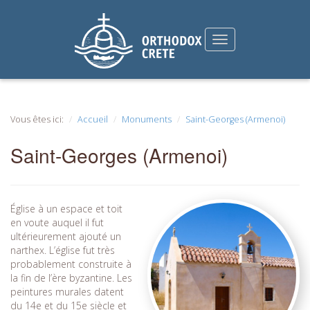
Vous êtes ici:
Accueil
Monuments
Saint-Georges (Armenoi)
Saint-Georges (Armenoi)
Église à un espace et toit
en voute auquel il fut
ultérieurement ajouté un
narthex. L’église fut très
probablement construite à
la fin de l’ère byzantine. Les
peintures murales datent
du 14e et du 15e siècle et