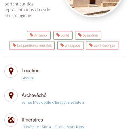
portent sur des
représentations du cycle
Christologique.
Armenoi
voûté
byzantine
Les peintures murales
un espace
Saint Georges
Location
Lassithi
Archevêché
Sainte Métropole d’Ierapytni et Siteia
Itinéraires
L’itinéraire : Siteia – Ziros – Moni Kapsa