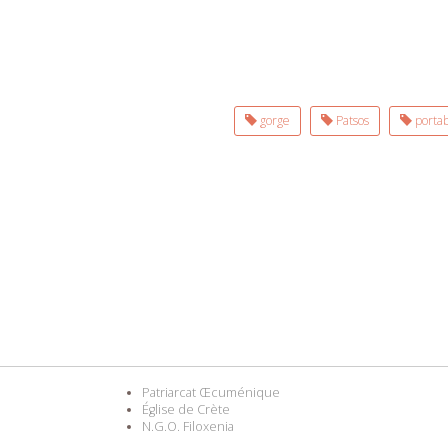
gorge
Patsos
portab
Patriarcat Œcuménique
Église de Crète
N.G.O. Filoxenia