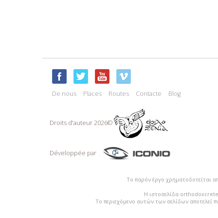
De nous
Places
Routes
Contacte
Blog
Droits d'auteur 2026©
Développée par
Το παρόν έργο χρηματοδοτείται α
Η ιστοσελίδα orthodoxcrete
Το περιεχόμενο αυτών των σελίδων αποτελεί π