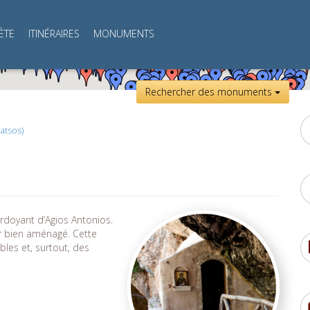
ÈTE
ITINÉRAIRES
MONUMENTS
Rechercher des monuments
atsos)
erdoyant d’Agios Antonios.
er bien aménagé. Cette
bles et, surtout, des