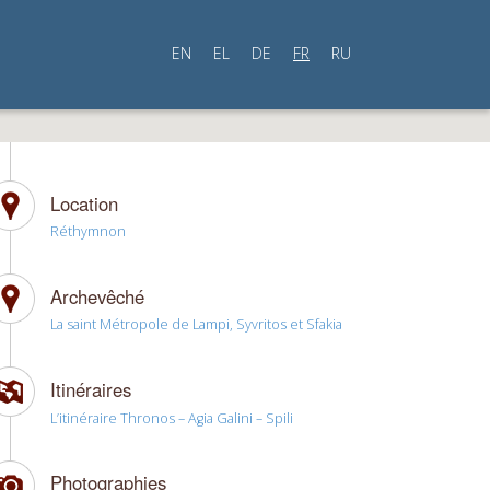
EN
EL
DE
FR
RU
Location
Réthymnon
Archevêché
La saint Métropole de Lampi, Syvritos et Sfakia
Itinéraires
L’itinéraire Thronos – Agia Galini – Spili
Photographies