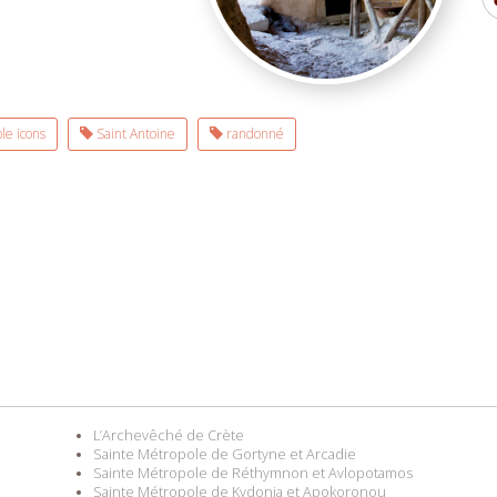
le icons
Saint Antoine
randonné
L’Archevêché de Crète
Sainte Métropole de Gortyne et Arcadie
Sainte Métropole de Réthymnon et Avlopotamos
Sainte Métropole de Kydonia et Apokoronou