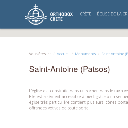
CRÈTE
ÉGLISE DE LA CR
Vous êtes ici:
Accueil
Monuments
Saint-Antoine (P
Saint-Antoine (Patsos)
L’église est construite dans un rocher, dans le ravin v
Elle est aisément accessible à pied, grâce à un senti
église très particulière contient plusieurs icônes porta
offrandes votives de toute sorte.