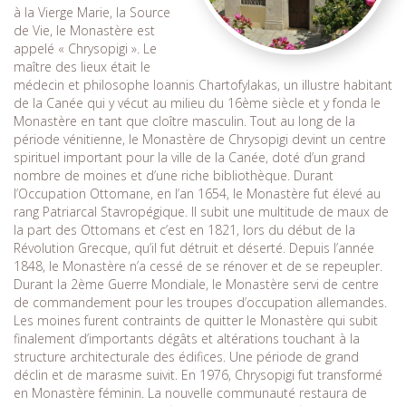
à la Vierge Marie, la Source
de Vie, le Monastère est
appelé « Chrysopigi ». Le
maître des lieux était le
médecin et philosophe Ioannis Chartofylakas, un illustre habitant
de la Canée qui y vécut au milieu du 16ème siècle et y fonda le
Monastère en tant que cloître masculin. Tout au long de la
période vénitienne, le Monastère de Chrysopigi devint un centre
spirituel important pour la ville de la Canée, doté d’un grand
nombre de moines et d’une riche bibliothèque. Durant
l’Occupation Ottomane, en l’an 1654, le Monastère fut élevé au
rang Patriarcal Stavropégique. Il subit une multitude de maux de
la part des Ottomans et c’est en 1821, lors du début de la
Révolution Grecque, qu’il fut détruit et déserté. Depuis l’année
1848, le Monastère n’a cessé de se rénover et de se repeupler.
Durant la 2ème Guerre Mondiale, le Monastère servi de centre
de commandement pour les troupes d’occupation allemandes.
Les moines furent contraints de quitter le Monastère qui subit
finalement d’importants dégâts et altérations touchant à la
structure architecturale des édifices. Une période de grand
déclin et de marasme suivit. En 1976, Chrysopigi fut transformé
en Monastère féminin. La nouvelle communauté restaura de