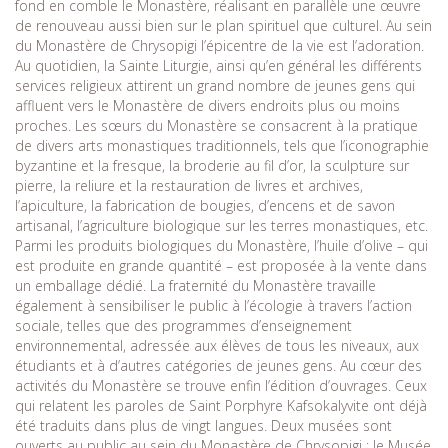
fond en comble le Monastère, réalisant en parallèle une œuvre
de renouveau aussi bien sur le plan spirituel que culturel. Au sein
du Monastère de Chrysopigi l’épicentre de la vie est l’adoration.
Au quotidien, la Sainte Liturgie, ainsi qu’en général les différents
services religieux attirent un grand nombre de jeunes gens qui
affluent vers le Monastère de divers endroits plus ou moins
proches. Les sœurs du Monastère se consacrent à la pratique
de divers arts monastiques traditionnels, tels que l’iconographie
byzantine et la fresque, la broderie au fil d’or, la sculpture sur
pierre, la reliure et la restauration de livres et archives,
l’apiculture, la fabrication de bougies, d’encens et de savon
artisanal, l’agriculture biologique sur les terres monastiques, etc.
Parmi les produits biologiques du Monastère, l’huile d’olive – qui
est produite en grande quantité – est proposée à la vente dans
un emballage dédié. La fraternité du Monastère travaille
également à sensibiliser le public à l’écologie à travers l’action
sociale, telles que des programmes d’enseignement
environnemental, adressée aux élèves de tous les niveaux, aux
étudiants et à d’autres catégories de jeunes gens. Au cœur des
activités du Monastère se trouve enfin l’édition d’ouvrages. Ceux
qui relatent les paroles de Saint Porphyre Kafsokalyvite ont déjà
été traduits dans plus de vingt langues. Deux musées sont
ouverts au public au sein du Monastère de Chrysopigi : le Musée