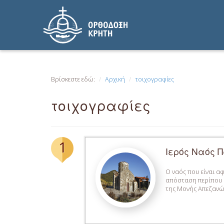
Βρίσκεστε εδώ:
Αρχική
τοιχογραφίες
τοιχογραφίες
1
Ιερός Ναός 
Ο ναός που είναι α
απόσταση περίπου έ
της Μονής Απεζανών