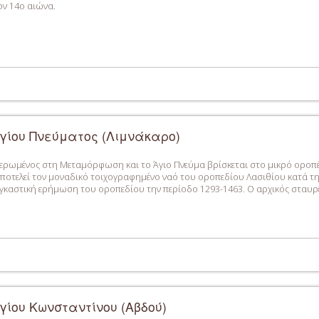
ν 14ο αιώνα.
γίου Πνεύματος (Λιμνάκαρο)
ιερωμένος στη Μεταμόρφωση και το Άγιο Πνεύμα βρίσκεται στο μικρό οροπ
ποτελεί τον μοναδικό τοιχογραφημένο ναό του οροπεδίου Λασιθίου κατά τη β
καστική ερήμωση του οροπεδίου την περίοδο 1293-1463. Ο αρχικός σταυρεπ
γίου Κωνσταντίνου (Αβδού)