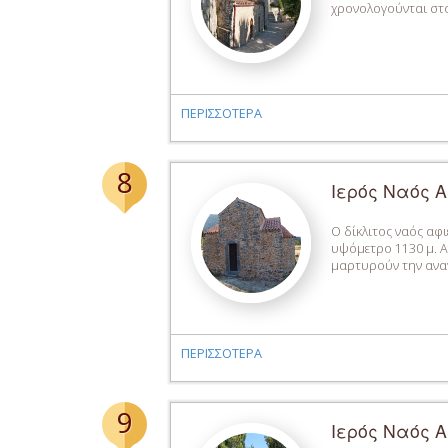
χρονολογούνται στο
ΠΕΡΙΣΣΟΤΕΡΑ
8
Ιερός Ναός Α
Ο δίκλιτος ναός αφ
υψόμετρο 1130 μ. Α
μαρτυρούν την αναγ
ΠΕΡΙΣΣΟΤΕΡΑ
9
Ιερός Ναός Α