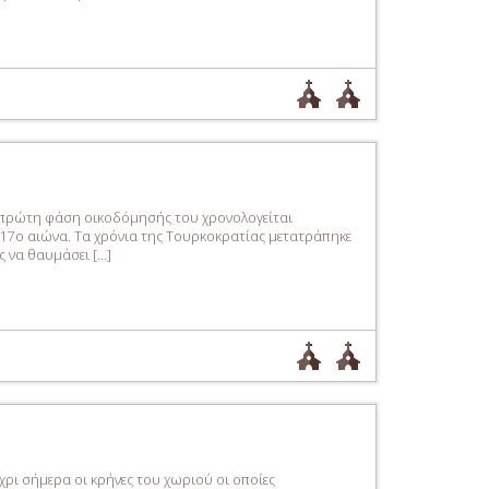
Η πρώτη φάση οικοδόμησής του χρονολογείται
 17ο αιώνα. Τα χρόνια της Τουρκοκρατίας μετατράπηκε
ς να θαυμάσει […]
χρι σήμερα οι κρήνες του χωριού οι οποίες