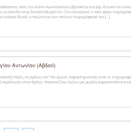
έπαστος ναός του Αγίου Κωνσταντίνου βρίσκεται ένα χλμ. δυτικά του οικισ
ως είσοδο στην δυτική πλευρά του. Στο εσωτερικό ο ναός φέρει τοιχογρα
ι Ιωάννη Φωκά, ο πρώτος εκ των οποίων τοιχογράφησε τον […]
γίου Αντωνίου (Αβδού)
επής Ναός, κτισμένος τον 14ο αιώνα. Χαρακτηριστικές είναι οι τοιχογραφί
 περίπτωση στην Κρήτη. Απεικονίζουν Αγίους με μεγάλη εκφραστικότητα καθ