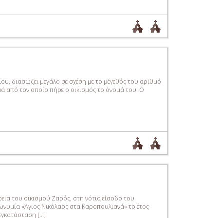
ίου, διασώζει μεγάλο σε σχέση με το μέγεθός του αριθμό
μά από τον οποίο πήρε ο οικισμός το όνομά του. Ο
ρεια του οικισμού Ζαρός, στη νότια είσοδο του
ωνυμία «Άγιος Νικόλαος στα Καροπουλιανά» το έτος
εγκατάσταση […]