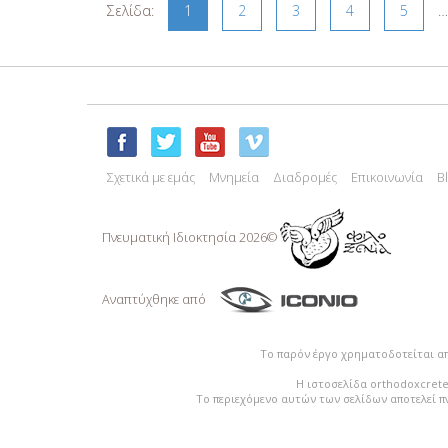
Σελίδα:
1
2
3
4
5
…
Σχετικά με εμάς
Μνημεία
Διαδρομές
Επικοινωνία
B
Πνευματική Ιδιoκτησία 2026©
Αναπτύχθηκε από
Το παρόν έργο χρηματοδοτείται α
Η ιστοσελίδα orthodoxcrete
Το περιεχόμενο αυτών των σελίδων αποτελεί π