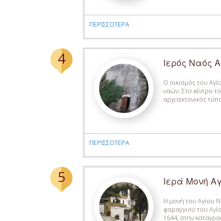
ΠΕΡΙΣΣΟΤΕΡΑ
4
Ιερός Ναός 
Ο οικισμός του Αγί
ναών. Στο κέντρο τ
αρχιτεκτονικός τύπο
ΠΕΡΙΣΣΟΤΕΡΑ
5
Ιερά Μονή Α
Η μονή του Αγίου Ν
φαραγγιού του Αγίο
1644, στην καταγρα