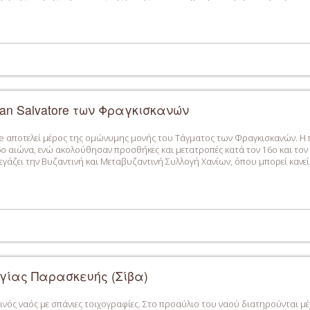
an Salvatore των Φραγκισκανών
re αποτελεί μέρος της ομώνυμης μονής του Τάγματος των Φραγκισκανών. 
ο αιώνα, ενώ ακολούθησαν προσθήκες και μετατροπές κατά τον 16ο και τον
τεγάζει την Βυζαντινή και Μεταβυζαντινή Συλλογή Χανίων, όπου μπορεί κανεί
γίας Παρασκευής (Σίβα)
ινός ναός με σπάνιες τοιχογραφίες. Στο προαύλιο του ναού διατηρούνται μέ