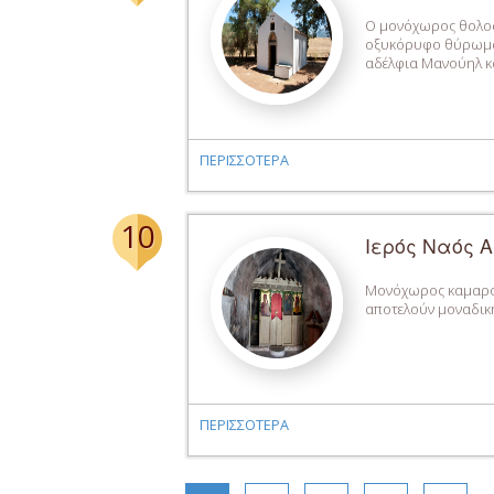
Ο μονόχωρος θολοσκ
οξυκόρυφο θύρωμα 
αδέλφια Μανούηλ κα
ΠΕΡΙΣΣΟΤΕΡΑ
10
Ιερός Ναός Α
Μονόχωρος καμαροσκ
αποτελούν μοναδική
ΠΕΡΙΣΣΟΤΕΡΑ