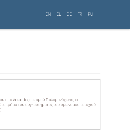
EN
EL
DE
FR
RU
ου από δεκαετίες οικισμού Γιαλομονόχωρο, σε
ελούσε τμήμα του συγκροτήματος του ομώνυμου μετοχιού
]