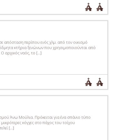
ε απόσταση περίπου ενός χλμ. από τον οικισμό
νεόδμητα κτήρια ξενώνων που χρησιμοποιούνται από
 αρχικός ναός, το […]
σμού Άνω Μούλια. Πρόκειται για ένα σπάνιο τύπο
 μικρότερες κόγχες στο πάχος του τοίχου
λεί […]