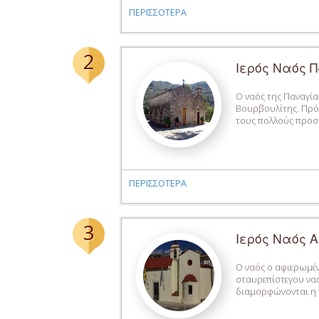
ΠΕΡΙΣΣΟΤΕΡΑ
2
Ιερός Ναός 
Ο ναός της Παναγία
Βουρβουλίτης. Πρόκ
τους πολλούς προσκ
ΠΕΡΙΣΣΟΤΕΡΑ
3
Ιερός Ναός 
Ο ναός ο αφιερωμέν
σταυρεπίστεγου ναο
διαμορφώνονται η π