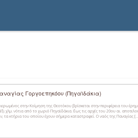
Παναγίας Γοργοεπηκόου (Πηγαϊδάκια)
φιερωμένος στην Κοίμηση της Θεοτόκου βρίσκεται στην περιφέρεια του έρημ
ξι χλμ. νότια από το χωριό Πηγαϊδάκια. ΄Εως τις αρχές του 20ου αι. αποτ
, τα κτήρια του οποίου έχουν σήμερα καταστραφεί. Ο ναός της Παναγίας […