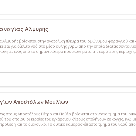
Παναγίας Αλμυρής
ς Αλμυρής βρίσκεται στην ανατολική πλευρά του ομώνυμου φαραγγιού και σ
ειται για δίκλιτο ναό στο μέσο αυλής γύρω από την οποία διατάσσονται 
υνητές ενός από τα σημαντικότερα προσκυνήματα της ευρύτερης περιοχής. Ο
Αγίων Αποστόλων Μουλίων
ος στους Αποστόλους Πέτρο και Παύλο βρίσκεται στο νότιο τμήμα του οικι
ύ του οποίου οι κεραίες του εγκάρσιου κλίτους απολήγουν σε κόγχες, ενώ με
ρόθεση και το διακονικό. Το δυτικό καμαροσκέπαστο τμήμα του ναού αποτε