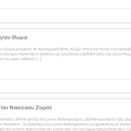
Αγίου Θωμά
ου Θωμά χτισμένος σε προνομιακή θέση, 30 χλμ. νότια της πόλης του Ηρακλε
ου οικισμού δεσπόζει ο τρίκλιτος με τρουλλαίο νάρθηκα ναός του Αγίου Θω
ς του ναού, πιθανόν […]
γίου Νικολάου Ζαρού
ικολάου, άλλοτε μετόχι της μονής Βαλσαμονέρου, βρίσκεται ενάμισυ χλμ. βό
υ Νικολάου. Ως εξάρτημα της μονής Βαλσαμονέρου μνημονεύεται με την επ
φή της κινητής περιουσίας της μονής από τον ηγούμενο Ιερεμία Κορνάρο. Η 