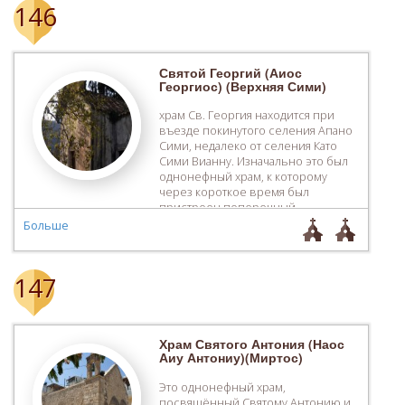
146
Святой Георгий (Аиос
Георгиос) (Верхняя Сими)
храм Св. Георгия находится при
въезде покинутого селения Апано
Сими, недалеко от селения Като
Сими Вианну. Изначально это был
однонефный храм, к которому
через короткое время был
пристроен поперечный
просторный придел, о чем
Больше
свидетельствует ктиторская
надпись, где ясно указывается, что
фрески были сделаны на средства
147
Георгия, а ктитором поперечного
придела является «Константинос
Фрула и его […]
Храм Святого Антония (Наос
Аиу Антониу)(Миртос)
Это однонефный храм,
посвящённый Святому Антонию и