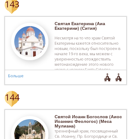
143
Святая Екатерина (Аиа
Екатерини) (Сития)
Несмотря на то что храм Святой
Екатерины кажется относительно
новым, поскольку был построен в
начале 19-го века, мы можем с
уверенностью отождествить
метонахождение этого нового
храма с храмом Santa Caterina
Августинцев. Первая колокольня в
Больше
южно-западной части была
построена в 1938 году. Примерно в
начале десятилетия 1950-х годов,
144
было расширено помещение
первоначального алтаря при
прмощи двух […]
Святой Иоанн Богослов (Аиос
Иоаннис Феологос) (Меса
Мулиана)
трехнефный храм, посвященный
Св. Иоанну, Пр. Богородице и Св.