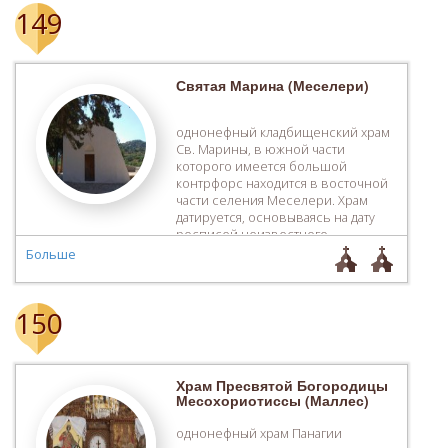
кроме святых аскетов, таких как,
149
Ефрем Сирин и Евфимий,
изображен широкий сюжет
Второго Пришествия с […]
Святая Марина (Меселери)
однонефный кладбищенский храм
Св. Марины, в южной части
которого имеется большой
контрфорс находится в восточной
части селения ­Меселери. Храм
датируется, основываясь на дату
росписей неизвестного
иконописца, первой четвертью ХІV
Больше
в. В изображениях на фресках
имеется некоторая особенность.
На своде алтаря, где обычно
150
изображается Вознесение,
имеются изображения Рождества и
Сошествие во Ад. В принципе, оба
этих […]
Храм Пресвятой Богородицы
Месохориотиссы (Маллес)
однонефный храм Панагии