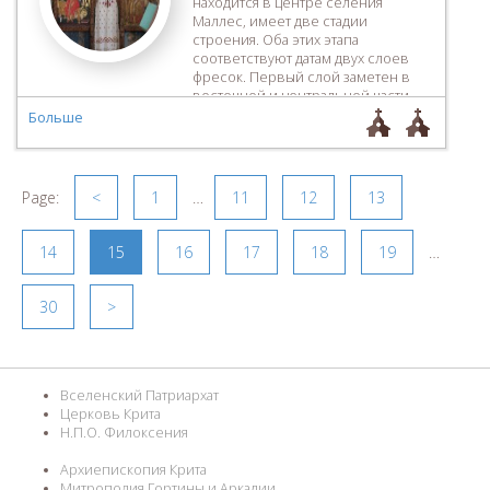
находится в центре селения
Маллес, имеет две стадии
строения. Оба этих этапа
соответствуют датам двух слоев
фресок. Первый слой заметен в
восточной и центральной части
храма, датируется началом ХІV в. На
Больше
фресках имеются изображения
евангельского цикла с сюжетами
Страстей Христовых на северной
части. Большая часть фресок
Page:
<
1
…
11
12
13
первого слоя испорчена насечкой,
видно для […]
14
15
16
17
18
19
…
30
>
Вселенский Патриархат
Церковь Крита
Н.П.О. Филоксения
Архиепископия Крита
Митрополия Гортины и Аркадии