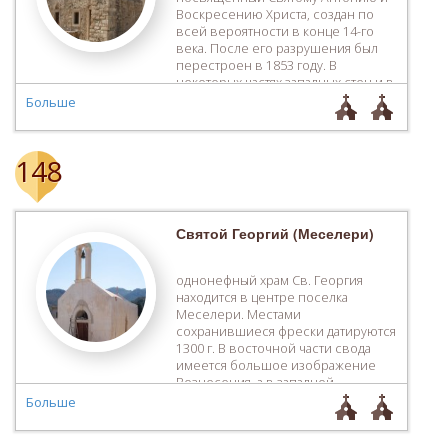
Воскресению Христа, создан по
всей вероятности в конце 14-го
века. После его разрушения был
перестроен в 1853 году. В
некоторых частях западных стен и в
Сятой Трапезе сохранились
Больше
древние мраморные части, статуи
и основы колонн.
148
Святой Георгий (Меселери)
однонефный храм Св. Георгия
находится в центре поселка
Меселери. Местами
сохранившиеся фрески датируются
1300 г. В восточной части свода
имеется большое изображение
Вознесения, а в западной
изображения цикла Страстей
Больше
Христовых и три сюжета из жития
Св. Георгия. На северной стене,