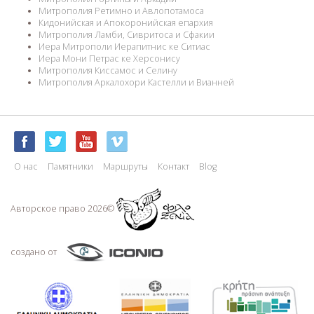
Митрополия Ретимно и Авлопотамоса
Кидонийская и Апокоронийская епархия
Митрополия Ламби, Сивритоса и Сфакии
Иера Митрополи Иерапитнис ке Ситиас
Иера Мони Петрас ке Херсонису
Митрополия Киссамос и Селину
Митрополия Аркалохори Кастелли и Вианней
О нас
Памятники
Маршруты
Контакт
Blog
Авторское право 2026©
создано от