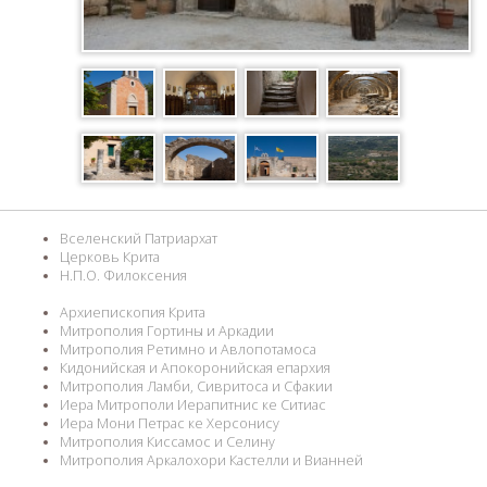
Вселенский Патриархат
Церковь Крита
Н.П.О. Филоксения
Архиепископия Крита
Митрополия Гортины и Аркадии
Митрополия Ретимно и Авлопотамоса
Кидонийская и Апокоронийская епархия
Митрополия Ламби, Сивритоса и Сфакии
Иера Митрополи Иерапитнис ке Ситиас
Иера Мони Петрас ке Херсонису
Митрополия Киссамос и Селину
Митрополия Аркалохори Кастелли и Вианней