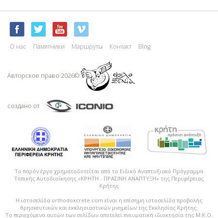
О нас
Памятники
Маршруты
Контакт
Blog
Авторское право 2026©
создано от
Το παρόν έργο χρηματοδοτείται από το Ειδικό Αναπτυξιακό Πρόγραμμα
Τοπικής Αυτοδιοίκησης «ΚΡΗΤΗ - ΠΡΑΣΙΝΗ ΑΝΑΠΤΥΞΗ» της Περιφέρειας
Κρήτης
Η ιστοσελίδα orthodoxcrete.com είναι η επίσημη ιστοσελίδα προβολής
θρησκευτικών και εκκλησιαστικών μνημείων της Εκκλησίας Κρήτης.
Το περιεχόμενο αυτών των σελίδων αποτελεί πvευματική ιδιοκτησία της Μ.Κ.Ο.