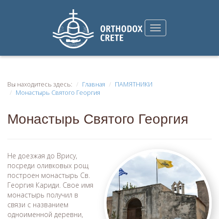
Вы находитесь здесь:
Главная
ПАМЯТНИКИ
Монастырь Святого Георгия
Монастырь Святого Георгия
Не доезжая до Врису,
посреди оливковых рощ
построен монастырь Св.
Георгия Кариди. Свое имя
монастырь получил в
связи с названием
одноименной деревни,