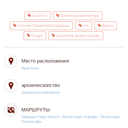
byzantine
Крепостная архитектура
Успение Пресвятой Богородицы
icon
фрески
Panagia
гранатовое дерево Агарафу
Место расположения
Ираклион
архиепископство
Архиепископия Крита
МАРШРУТЫ
Маршрут Кера Элеуса – Монастырь Агарафу – Монастырь
Эпаносифи