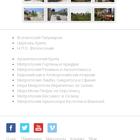
Вселенский Патриархат
Церковь Крита
Н.П.О. Филоксения
Архиепископия Крита
Митрополия Гортины и Аркадии
Митрополия Ретимно и Авлопотамоса
Кидонийская и Апокоронийская епархия
Митрополия Ламби, Сивритоса и Сфакии
Иера Митрополи Иерапитнис ке Ситиас
Иера Мони Петрас ке Херсонису
Митрополия Киссамос и Селину
Митрополия Аркалохори Кастелли и Вианней
О нас
Памятники
Маршруты
Контакт
Blog