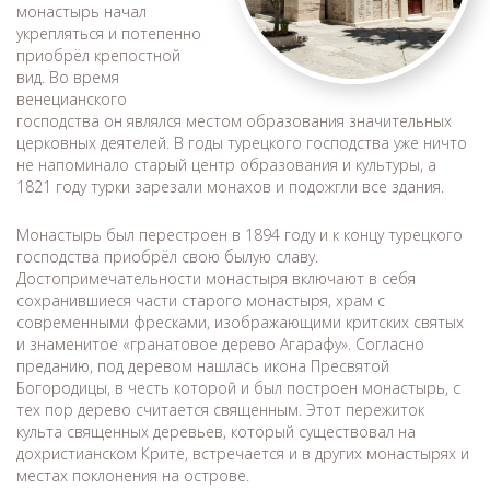
монастырь начал
укрепляться и потепенно
приобрёл крепостной
вид. Во время
венецианского
господства он являлся местом образования значительных
церковных деятелей. В годы турецкого господства уже ничто
не напоминало старый центр образования и культуры, а
1821 году турки зарезали монахов и подожгли все здания.
Монастырь был перестроен в 1894 году и к концу турецкого
господства приобрёл свою былую славу.
Достопримечательности монастыря включают в себя
сохранившиеся части старого монастыря, храм с
современными фресками, изображающими критских святых
и знаменитое «гранатовое дерево Агарафу». Согласно
преданию, под деревом нашлась икона Пресвятой
Богородицы, в честь которой и был построен монастырь, с
тех пор дерево считается священным. Этот пережиток
культа священных деревьев, который существовал на
дохристианском Крите, встречается и в других монастырях и
местах поклонения на острове.