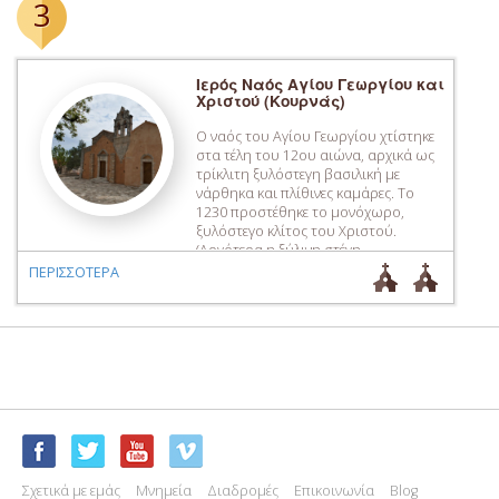
3
[…]
Ιερός Ναός Αγίου Γεωργίου και
Χριστού (Κουρνάς)
Ο ναός του Αγίου Γεωργίου χτίστηκε
στα τέλη του 12ου αιώνα, αρχικά ως
τρίκλιτη ξυλόστεγη βασιλική με
νάρθηκα και πλίθινες καμάρες. Το
1230 προστέθηκε το μονόχωρο,
ξυλόστεγο κλίτος του Χριστού.
(Αργότερα η ξύλινη στέγη
αντικαταστάθηκε από οξυκόρυφες
ΠΕΡΙΣΣΟΤΕΡΑ
καμάρες). Τον 19ο αιώνα ο χώρος
του κυρίως ναού ενοποιήθηκε (με
μεγάλες καμάρες που ανοίχτηκαν
μεταξύ των κλιτών), […]
Σχετικά με εμάς
Μνημεία
Διαδρομές
Επικοινωνία
Blog