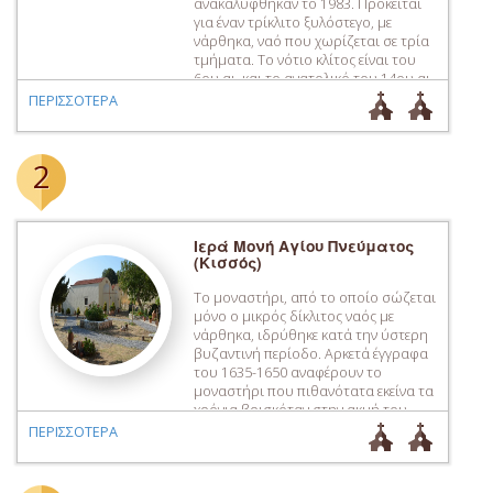
ανακαλύφθηκαν το 1983. Πρόκειται
για έναν τρίκλιτο ξυλόστεγο, με
νάρθηκα, ναό που χωρίζεται σε τρία
τμήματα. Το νότιο κλίτος είναι του
6ου αι. και το ανατολικό του 14ου αι.
Στο εσωτερικό του ναού
ΠΕΡΙΣΣΟΤΕΡΑ
διασώζονται ψηφιδωτά δάπεδα.
2
Ιερά Μονή Αγίου Πνεύματος
(Κισσός)
Το μοναστήρι, από το οποίο σώζεται
μόνο ο μικρός δίκλιτος ναός με
νάρθηκα, ιδρύθηκε κατά την ύστερη
βυζαντινή περίοδο. Αρκετά έγγραφα
του 1635-1650 αναφέρουν το
μοναστήρι που πιθανότατα εκείνα τα
χρόνια βρισκόταν στην ακμή του.
Κατά την επανάσταση του 1821 τη
ΠΕΡΙΣΣΟΤΕΡΑ
Μονή κατέστρεψαν οι Τούρκοι,
έσφαξαν τους μοναχούς και
πυρπόλησαν το κτίριο. Το 1836, με