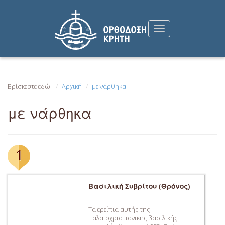
Βρίσκεστε εδώ:
Αρχική
με νάρθηκα
με νάρθηκα
1
Βασιλική Συβρίτου (Θρόνος)
Τα ερείπια αυτής της
παλαιοχριστιανικής βασιλικής