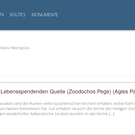
TA
ROUTES
MONUMENTE
 Αγίου Νεκταρίου
r Lebensspendenden Quelle (Zoodochos Pege) (Agies Pa
araskies sind die Ruinen vieler byzantinischen Kirchen erhalten, wobei fünf d
en Namen bekommen hat. Gut erhalten ist auch die Kirche der Heiligen Gürte
 wiederholter Kalkanstriche zerstört wurden. In der Kirche […]