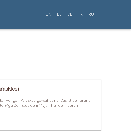
EN
EL
DE
FR
RU
raskies)
er Heiligen Paraskevi geweiht sind. Das ist der Grund
l (Agia Zoni) aus dem 11. Jahrhundert, deren