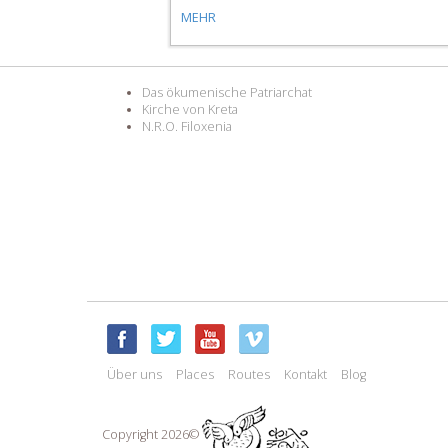
MEHR
Das ökumenische Patriarchat
Kirche von Kreta
N.R.O. Filoxenia
Über uns
Places
Routes
Kontakt
Blog
Copyright 2026©