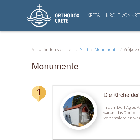
KRETA
KIRCHE VON KRE
Sie befinden sich hier:
Start
Monumente
Λείψανο
Monumente
1
Die Kirche de
In dem Dorf Agies P
warum das Dorf dies
Wandmalereien wegen