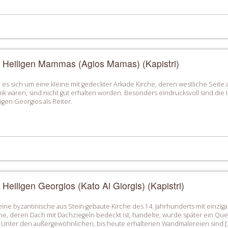
s Heiligen Mammas (Agios Mamas) (Kapistri)
es sich um eine kleine mit gedeckter Arkade Kirche, deren westliche Seite 
k waren, sind nicht gut erhalten worden. Besonders eindrucksvoll sind die I
igen Georgios als Reiter.
 Heiligen Georgios (Kato Ai Giorgis) (Kapistri)
eine byzantinische aus Stein gebaute Kirche des 14. Jahrhunderts mit einzi
che, deren Dach mit Dachziegeln bedeckt ist, handelte, wurde später ein Qu
t. Unter den außergewöhnlichen, bis heute erhaltenen Wandmalereien sind [