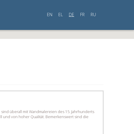
EN
EL
DE
FR
RU
e sind überall mit Wandmalereien des 15. Jahrhunderts
ll und von hoher Qualität. Bemerkenswert sind die