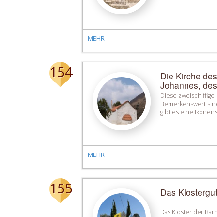
MEHR
154
Die Kirche des
Johannes, des
Diese zweischiffige 
Βemerkenswert sind
gibt es eine Ikonen
MEHR
155
Das Klostergu
Das Kloster der Barm