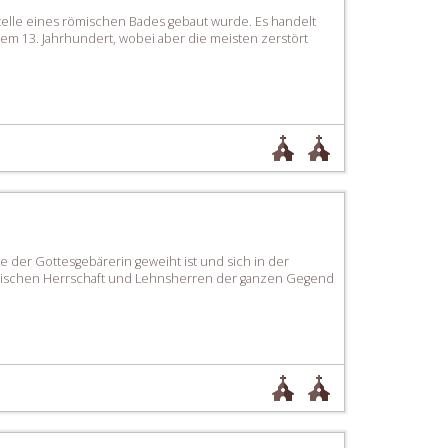
r Stelle eines römischen Bades gebaut wurde. Es handelt
em 13. Jahrhundert, wobei aber die meisten zerstört
ie der Gottesgebärerin geweiht ist und sich in der
ianischen Herrschaft und Lehnsherren der ganzen Gegend