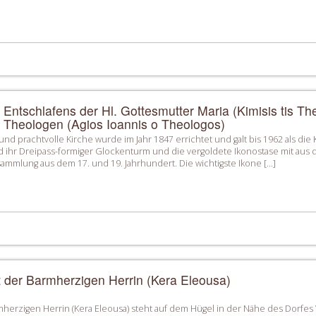
 Entschlafens der Hl. Gottesmutter Maria (Kimisis tis Th
 Theologen (Agios Ioannis o Theologos)
und prachtvolle Kirche wurde im Jahr 1847 errichtet und galt bis 1962 als die
 ihr Dreipass-formiger Glockenturm und die vergoldete Ikonostase mit aus 
sammlung aus dem 17. und 19. Jahrhundert. Die wichtigste Ikone […]
t der Barmherzigen Herrin (Kera Eleousa)
herzigen Herrin (Kera Eleousa) steht auf dem Hügel in der Nähe des Dorfes Vo