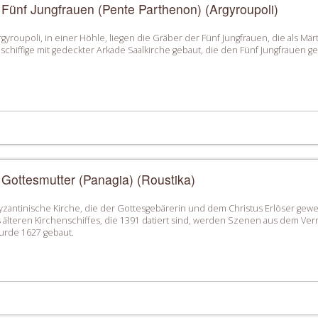
 Fünf Jungfrauen (Pente Parthenon) (Αrgyroupoli)
gyroupoli, in einer Höhle, liegen die Gräber der Fünf Jungfrauen, die als Mär
schiffige mit gedeckter Arkade Saalkirche gebaut, die den Fünf Jungfrauen gewe
 Gottesmutter (Panagia) (Roustika)
byzantinische Kirche, die der Gottesgebärerin und dem Christus Erlöser gewei
lteren Kirchenschiffes, die 1391 datiert sind, werden Szenen aus dem Verra
rde 1627 gebaut.