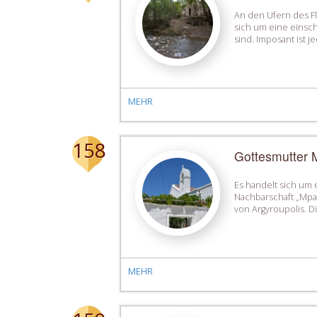
An den Ufern des Flu
sich um eine einsch
sind. Imposant ist j
MEHR
158
Gottesmutter M
Es handelt sich um 
Nachbarschaft „Mpa
von Argyroupolis. Di
MEHR