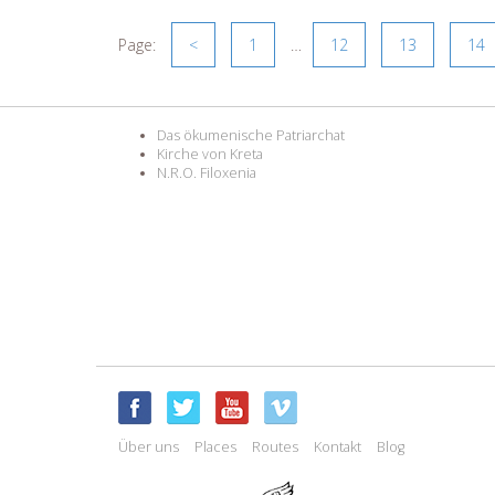
Page:
<
1
…
12
13
14
Das ökumenische Patriarchat
Kirche von Kreta
N.R.O. Filoxenia
Über uns
Places
Routes
Kontakt
Blog