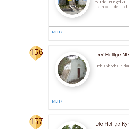
wurde 1606 gebaut u
darin befinden sic
MEHR
156
Der Heilige Ni
Höhlenkirche in der
MEHR
157
Die Heilige Kyr