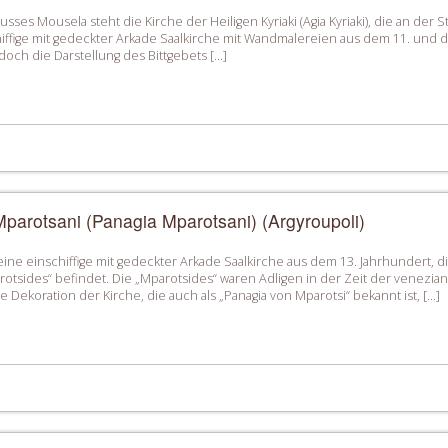
sses Mousela steht die Kirche der Heiligen Kyriaki (Agia Kyriaki), die an de
iffige mit gedeckter Arkade Saalkirche mit Wandmalereien aus dem 11. und d
edoch die Darstellung des Bittgebets […]
parotsani (Panagia Mparotsani) (Argyroupoli)
eine einschiffige mit gedeckter Arkade Saalkirche aus dem 13. Jahrhundert, d
rotsides“ befindet. Die „Mparotsides“ waren Adligen in der Zeit der venez
e Dekoration der Kirche, die auch als „Panagia von Mparotsi“ bekannt ist, […]