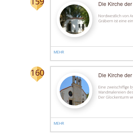
159
Die Kirche der
Nordwestlich von Ar
Gräbern ist eine ein
MEHR
160
Die Kirche der
Eine zweischiffige 
Wandmalereien des ä
Der Glockenturm wu
MEHR