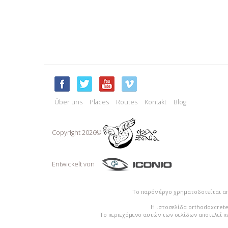
Über uns
Places
Routes
Kontakt
Blog
Copyright 2026©
Entwickelt von
Το παρόν έργο χρηματοδοτείται α
Η ιστοσελίδα orthodoxcrete
Το περιεχόμενο αυτών των σελίδων αποτελεί π