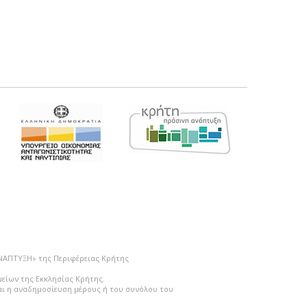
ΑΝΑΠΤΥΞΗ» της Περιφέρειας Κρήτης
μείων της Εκκλησίας Κρήτης.
ται η αναδημοσίευση μέρους ή του συνόλου του