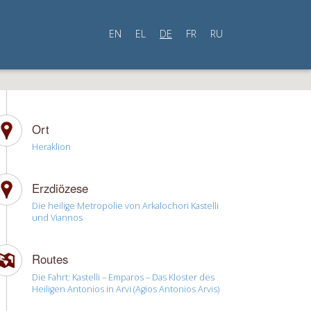
EN
EL
DE
FR
RU
Ort
Heraklion
Erzdiözese
Die heilige Metropolie von Arkalochori Kastelli
und Viannos
Routes
Die Fahrt: Kastelli – Emparos – Das Kloster des
Heiligen Antonios in Arvi (Agios Antonios Arvis)