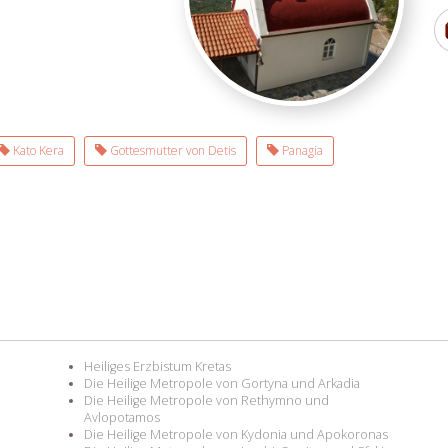
Kato Kera
Gottesmutter von Detis
Panagia
Heiliges Erzbistum Kretas
Die Heilige Metropole von Gortyna und Arkadia
Die Heilige Metropole von Rethymno und
Avlopotamos
Die Heilige Metropole von Kydonia und Apokoronas