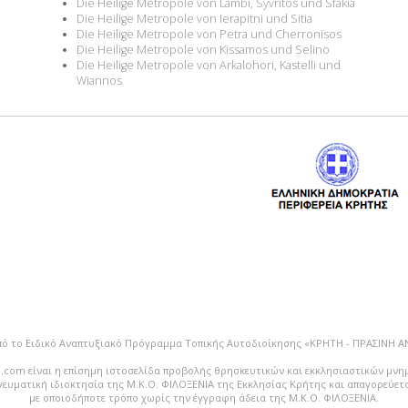
Die Heilige Metropole von Lambi, Syvritos und Sfakia
Die Heilige Metropole von Ierapitni und Sitia
Die Heilige Metropole von Petra und Cherronisos
Die Heilige Metropole von Kissamos und Selino
Die Heilige Metropole von Arkalohori, Kastelli und
Wiannos
πό το Ειδικό Αναπτυξιακό Πρόγραμμα Τοπικής Αυτοδιοίκησης «ΚΡΗΤΗ - ΠΡΑΣΙΝΗ 
.com είναι η επίσημη ιστοσελίδα προβολής θρησκευτικών και εκκλησιαστικών μνη
vευματική ιδιοκτησία της Μ.Κ.Ο. ΦΙΛΟΞΕΝΙΑ της Εκκλησίας Κρήτης και απαγορεύε
με οποιοδήποτε τρόπο χωρίς την έγγραφη άδεια της Μ.Κ.Ο. ΦΙΛΟΞΕΝΙΑ.