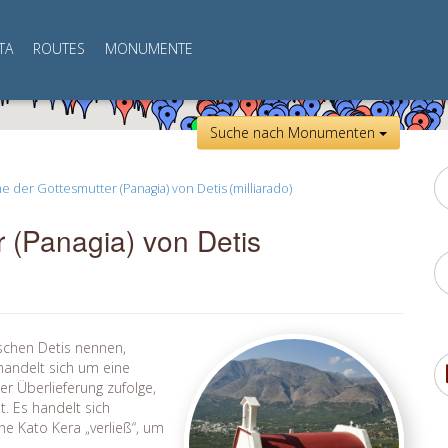
TA
ROUTES
MONUMENTE
Suche nach Monumenten
he der Gottesmutter (Panagia) von Detis (milliarado)
r (Panagia) von Detis
schen Detis nennen,
 handelt sich um eine
der Überlieferung zufolge,
t. Es handelt sich
he Kato Kera „verließ“, um