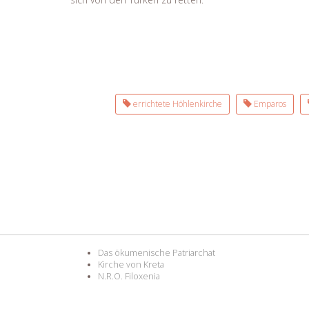
errichtete Höhlenkirche
Emparos
Das ökumenische Patriarchat
Kirche von Kreta
N.R.O. Filoxenia