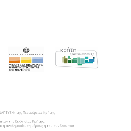
ΑΝΑΠΤΥΞΗ» της Περιφέρειας Κρήτης
μείων της Εκκλησίας Κρήτης.
ται η αναδημοσίευση μέρους ή του συνόλου του