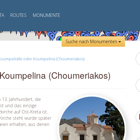
TA
ROUTES
MONUMENTE
Suche nach Monumenten
Koumpelidiki oder Koumpelina (Choumeriakos)
 Koumpelina (Choumeriakos)
 13. Jahrhundert, die
st und das einzige
irche auf Ost-Kreta ist.
Kirche steht wurde später
ien erhalten, aus denen