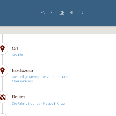
EN
EL
DE
FR
RU
Ort
Lassithi
Erzdiözese
Die Heilige Metropolie von Petra und
Chersonissos
Routes
Die Fahrt : Elounda – Neapoli- Kritsa