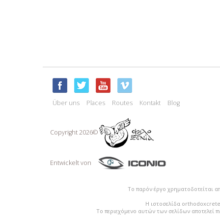
Über uns
Places
Routes
Kontakt
Blog
Copyright 2026©
Entwickelt von
Το παρόν έργο χρηματοδοτείται α
Η ιστοσελίδα orthodoxcrete
Το περιεχόμενο αυτών των σελίδων αποτελεί π