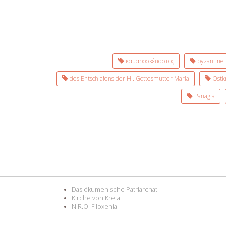
καμαροσκέπαστος
byzantine
des Entschlafens der Hl. Gottesmutter Maria
Ostk
Panagia
Das ökumenische Patriarchat
Kirche von Kreta
N.R.O. Filoxenia