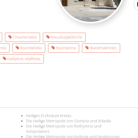
Choumeriakos
Kreuzkuppelkirche
reta
Koumbelidiki
Koumpelina
Wandmalereien
εγκάρσιος νάρθηκας
Heiliges Erzbistum Kretas
Die Heilige Metropole von Gortyna und Arkadia
Die Heilige Metropole von Rethymno und
Avlopotamos
Die Heilige Metropole von Kydonia und Apokoronas