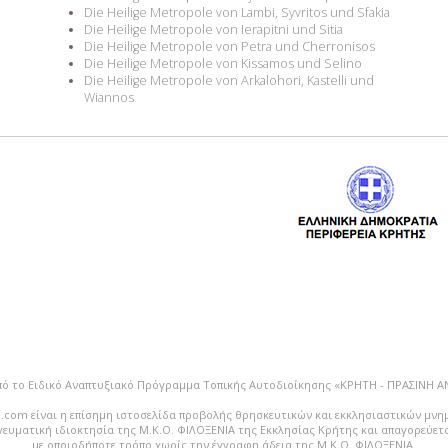
Die Heilige Metropole von Lambi, Syvritos und Sfakia
Die Heilige Metropole von Ierapitni und Sitia
Die Heilige Metropole von Petra und Cherronisos
Die Heilige Metropole von Kissamos und Selino
Die Heilige Metropole von Arkalohori, Kastelli und
Wiannos
πό το Ειδικό Αναπτυξιακό Πρόγραμμα Τοπικής Αυτοδιοίκησης «ΚΡΗΤΗ - ΠΡΑΣΙΝΗ 
.com είναι η επίσημη ιστοσελίδα προβολής θρησκευτικών και εκκλησιαστικών μνη
vευματική ιδιοκτησία της Μ.Κ.Ο. ΦΙΛΟΞΕΝΙΑ της Εκκλησίας Κρήτης και απαγορεύε
με οποιοδήποτε τρόπο χωρίς την έγγραφη άδεια της Μ.Κ.Ο. ΦΙΛΟΞΕΝΙΑ.