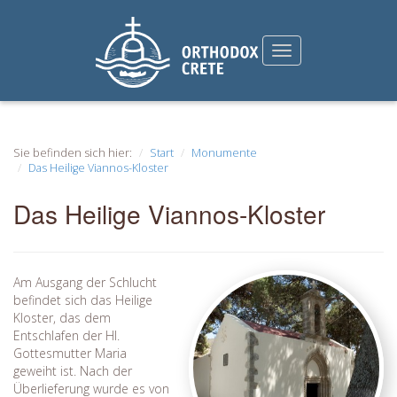
Sie befinden sich hier:
Start
Monumente
Das Heilige Viannos-Kloster
Das Heilige Viannos-Kloster
Am Ausgang der Schlucht
befindet sich das Heilige
Kloster, das dem
Entschlafen der Hl.
Gottesmutter Maria
geweiht ist. Nach der
Überlieferung wurde es von