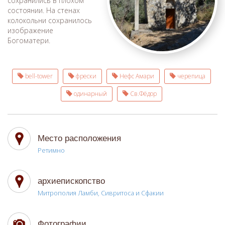
сохранились в плохом
состоянии. На стенах
колокольни сохранилось
изображение
Богоматери.
bell-tower
фрески
Нефс Амари
черепица
одинарный
Св.Фёдор
Место расположения
Ретимно
архиепископство
Митрополия Ламби, Сивритоса и Сфакии
Фотографии