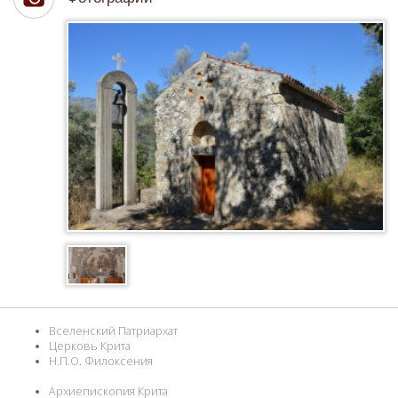
Вселенский Патриархат
Церковь Крита
Н.П.О. Филоксения
Архиепископия Крита