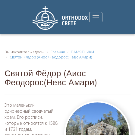
Вы находитесь здесь:
Главная
ПАМЯТНИКИ
Святой Фёдор (Аиос Феодорос(Невс Амари)
Святой Фёдор (Аиос
Феодорос(Невс Амари)
Это маленький
однонефный сводчатый
храм. Его росписи,
которые относятся к 1588
и 1731 годам,