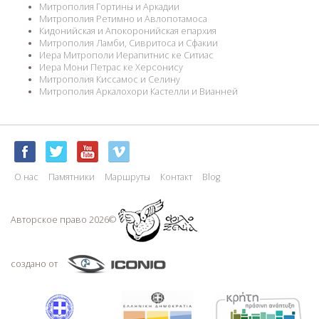
Митрополия Гортины и Аркадии
Митрополия Ретимно и Авлопотамоса
Кидонийская и Апокоронийская епархия
Митрополия Ламби, Сивритоса и Сфакии
Иера Митрополи Иерапитнис ке Ситиас
Иера Мони Петрас ке Херсонису
Митрополия Киссамос и Селину
Митрополия Аркалохори Кастелли и Вианней
О нас
Памятники
Маршруты
Контакт
Blog
Авторское право 2026©
создано от