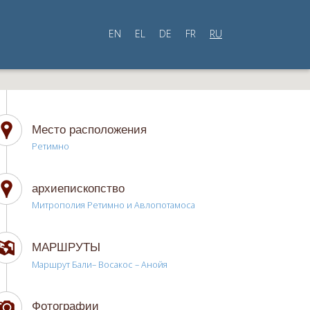
EN
EL
DE
FR
RU
Место расположения
Ретимно
архиепископство
Митрополия Ретимно и Авлопотамоса
МАРШРУТЫ
Маршрут Бали– Восакос – Анойя
Фотографии