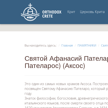
Крит
Церковь Крита
Вы находитесь здесь:
Главная
ПАМЯТНИКИ
Свят
Святой Афанасий Патела
Пателарос) (Аксос)
Это один из самых новых храмов Аксоса. Построен
посвящён Святому Афанасию Пателаро, который р
году.
Знаток философии, богословия, древнегреческого,
итальянского языков, после смерти своего отца по
1620 становится Архиепископом Салоник, а в 1634