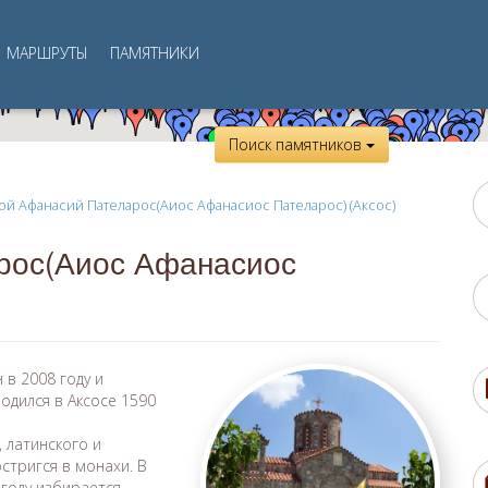
МАРШРУТЫ
ПАМЯТНИКИ
Поиск памятников
ой Афанасий Пателарос(Аиос Афанасиос Пателарос) (Аксос)
рос(Аиос Афанасиос
 в 2008 году и
одился в Аксосе 1590
 латинского и
стригся в монахи. В
 году избирается