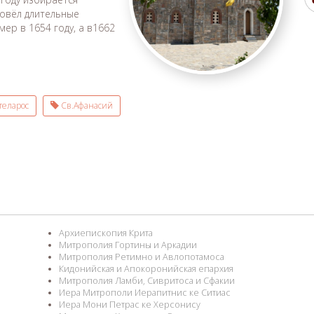
овёл длительные
мер в 1654 году, а в1662
еларос
Св.Афанасий
Архиепископия Крита
Митрополия Гортины и Аркадии
Митрополия Ретимно и Авлопотамоса
Кидонийская и Апокоронийская епархия
Митрополия Ламби, Сивритоса и Сфакии
Иера Митрополи Иерапитнис ке Ситиас
Иера Мони Петрас ке Херсонису