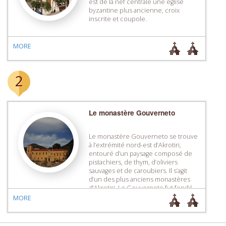
est de la nef centrale une église
byzantine plus ancienne, croix
inscrite et coupole.
MORE
2
Le monastère Gouverneto
Le monastère Gouverneto se trouve
à l’extrémité nord-est d’Akrotiri,
entouré d’un paysage composé de
pistachiers, de thym, d’oliviers
sauvages et de caroubiers. Il s’agit
d’un des plus anciens monastères
d’Akrotiri. Le Gouverneto fut fondé
au 11e siècle et détruit, suite à un
MORE
incendie, avant 1765. La page la plus
sanglante de son histoire fut écrite
[…]