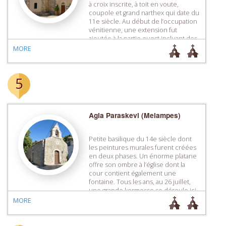
à croix inscrite, à toit en voute,
coupole et grand narthex qui date du
11e siècle. Au début de l’occupation
vénitienne, une extension fut
ajoutée à la partie ouest incluant des
portes aux encadrements à arcs
MORE
brisés, caractéristiques du 14e
siècle, que […]
5
Agia Paraskevi (Melampes)
Petite basilique du 14e siècle dont
les peintures murales furent créées
en deux phases. Un énorme platane
offre son ombre à l’église dont la
cour contient également une
fontaine. Tous les ans, au 26 juillet,
une grande kermesse se déroule ici.
MORE