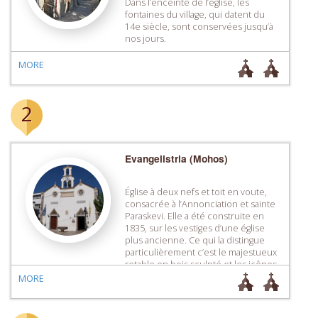
Dans l’enceinte de l’église, les
fontaines du village, qui datent du
14e siècle, sont conservées jusqu’à
nos jours.
MORE
2
Evangelistria (Mohos)
Église à deux nefs et toit en voute,
consacrée à l’Annonciation et sainte
Paraskevi. Elle a été construite en
1835, sur les vestiges d’une église
plus ancienne. Ce qui la distingue
particulièrement c’est le majestueux
retable en bois sculpté et les icônes
qui datent du 15e et du 16e siècle.
MORE