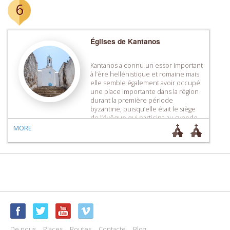
6
Églises de Kantanos
Kantanos a connu un essor important
à l’ère hellénistique et romaine mais
elle semble également avoir occupé
une place importante dans la région
durant la première période
byzantine, puisqu’elle était le siège
de l’évêque qui participa au synode
de Chalcédoine, en 451. Les traces
MORE
de basiliques du 5e et 6e siècles,
disséminées dans la région, […]
De nous
Places
Routes
Contacte
Blog