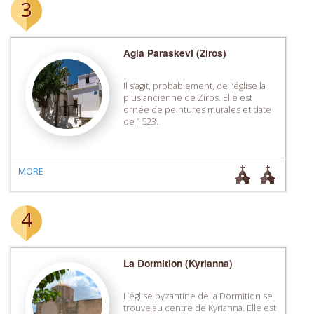
3
Agia Paraskevi (Ziros)
Il s’agit, probablement, de l’église la
plus ancienne de Ziros. Elle est
ornée de peintures murales et date
de 1523.
MORE
4
La Dormition (Kyrianna)
L’église byzantine de la Dormition se
trouve au centre de Kyrianna. Elle est