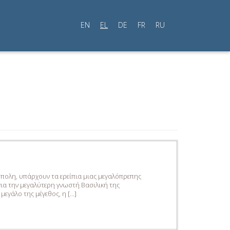
EN
EL
DE
FR
RU
πολη, υπάρχουν τα ερείπια μιας μεγαλόπρεπης
για την μεγαλύτερη γνωστή Βασιλική της
μεγάλο της μέγεθος, η […]