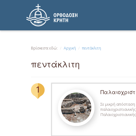
Βρίσκεστε εδώ:
Αρχική
πεντάκλιτη
πεντάκλιτη
1
Παλαιοχριστι
Σε μικρή απόσταση 
παλαιοχριστιανικής
Παλαιοχριστιανικής 