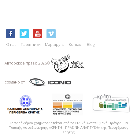
г.) он представлял собой
трёхнефную базилику с
деревянным сводом. Во […]
О нас
Памятники
Маршруты
Контакт
Blog
Авторское право 2026©
создано от
Το παρόν έργο χρηματοδοτείται από το Ειδικό Αναπτυξιακό Πρόγραμμα
Τοπικής Αυτοδιοίκησης «ΚΡΗΤΗ - ΠΡΑΣΙΝΗ ΑΝΑΠΤΥΞΗ» της Περιφέρειας
Κρήτης