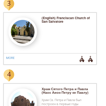
3
(English) Franciscan Church of
San Salvatore
MORE
4
Храм Сятого Петра и Павла
(Наос Аион Петру ке Павлу)
Храм Св. Петра и Павла был
построен в первые годы