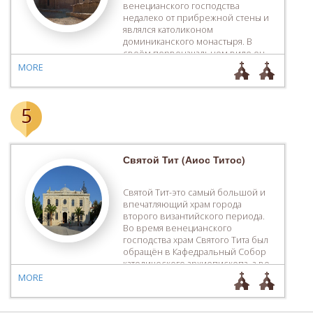
венецианского господства
недалеко от прибрежной стены и
являлся католиконом
доминиканского монастыря. В
своём первоначальном виде он
представлял собой однонефный
MORE
храм с деревянным сводом,
постепенно к нему пристроили
четыре часовни. Его архитектура
5
представляет особый интерес,
поскольку сочетает в себе
характерные черты французских и
итальянских зданий 13-го […]
Святой Тит (Аиос Титос)
Святой Тит-это самый большой и
впечатляющий храм города
второго византийского периода.
Во время венецианского
господства храм Святого Тита был
обращён в Кафедральный Собор
католического архиепископа, а во
время турецкого господства его
MORE
здание было переоборудовано в
мечеть, а колокольня в минарет. В
своём первоначальном виде (1446