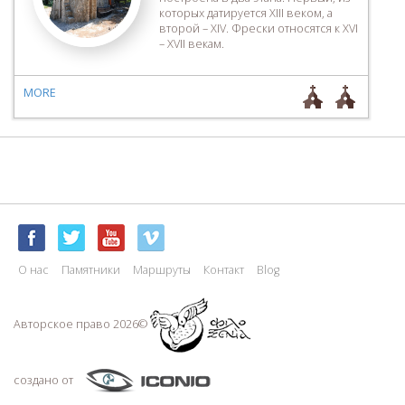
которых датируется XIII веком, а
второй – XIV. Фрески относятся к XVI
– XVII векам.
MORE
О нас
Памятники
Маршруты
Контакт
Blog
Авторское право 2026©
создано от