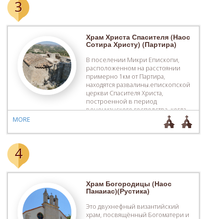
3
Храм Христа Спасителя (Наос
Сотира Христу) (Партира)
В поселении Микри Епископи,
расположенном на расстоянии
примерно 1км от Партира,
находятся развалины.епископской
церкви Спасителя Христа,
построенной в период
венецианского господства, когда
поселениие являлось центром
MORE
Епископии Аркадии. Это крестово-
кукольная церковь, в которой
сохранены некоторые стенные
4
части, колонны с капителями и
один нартекс со сводом. Рядом с
развалинами епископского храма
находится маленькая однонефная
Храм Богородицы (Наос
церковь, посвящённая Пресвятой
Панаиас)(Рустика)
[…]
Это двухнефный византийский
храм, посвящённый Богоматери и