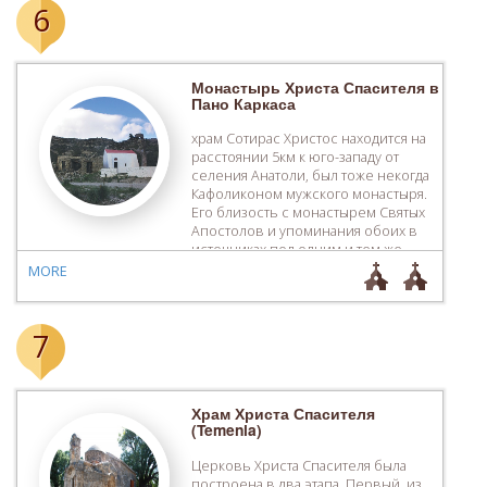
6
Монастырь Христа Спасителя в
Пано Каркаса
храм Сотирас Христос находится на
расстоянии 5км к юго-западу от
селения Анатоли, был тоже некогда
Кафоликоном мужского монастыря.
Его близость с монастырем Святых
Апостолов и упоминания обоих в
источниках под одним и тем же
названием – Мони Каркасион,
MORE
указывает, что эти две обители
имели прямую связь. В настоящее
время от монастыря сохранился
7
только однонефный кафоликон, […]
Храм Христа Спасителя
(Temenia)
Церковь Христа Спасителя была
построена в два этапа. Первый, из