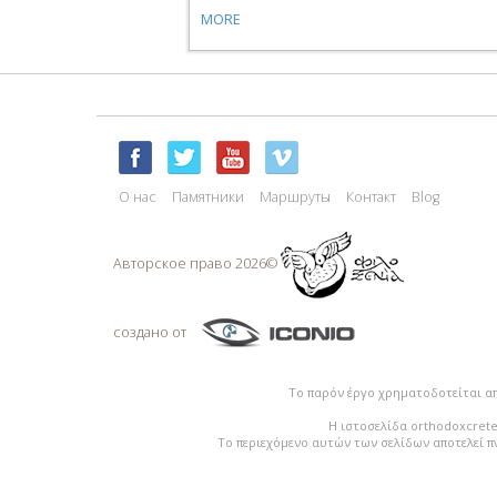
MORE
О нас
Памятники
Маршруты
Контакт
Blog
Авторское право 2026©
создано от
Το παρόν έργο χρηματοδοτείται α
Η ιστοσελίδα orthodoxcrete
Το περιεχόμενο αυτών των σελίδων αποτελεί π