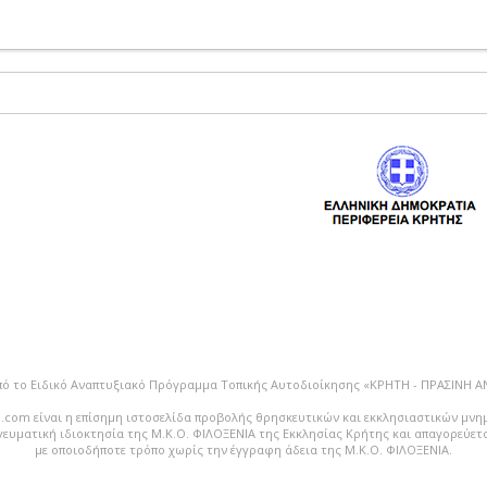
πό το Ειδικό Αναπτυξιακό Πρόγραμμα Τοπικής Αυτοδιοίκησης «ΚΡΗΤΗ - ΠΡΑΣΙΝΗ 
.com είναι η επίσημη ιστοσελίδα προβολής θρησκευτικών και εκκλησιαστικών μνη
vευματική ιδιοκτησία της Μ.Κ.Ο. ΦΙΛΟΞΕΝΙΑ της Εκκλησίας Κρήτης και απαγορεύε
με οποιοδήποτε τρόπο χωρίς την έγγραφη άδεια της Μ.Κ.Ο. ΦΙΛΟΞΕΝΙΑ.