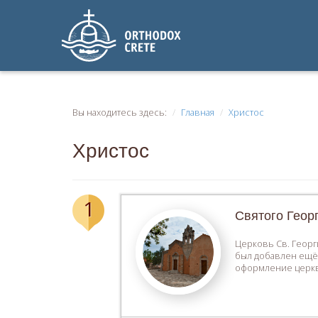
Вы находитесь здесь:
Главная
Христос
Христос
1
Святого Георг
Церковь Св. Георг
был добавлен ещё 
оформление церкви