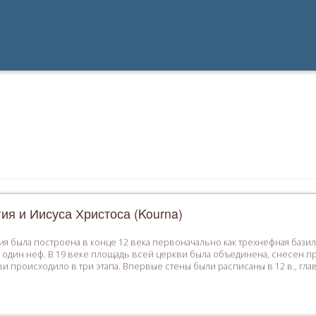
ия и Иисуса Христоса (Kourna)
ия была построена в конце 12 века первоначально как трехнефная базил
один неф. В 19 веке площадь всей церкви была объединена, снесен п
 происходило в три этапа. Впервые стены были расписаны в 12 в., гла