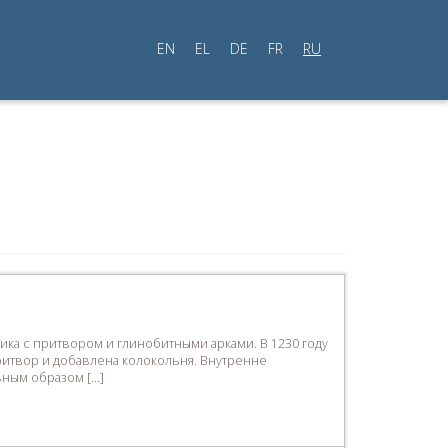
EN
EL
DE
FR
RU
ика с притвором и глинобитными арками. В 1230 году
ритвор и добавлена колокольня. Внутренне
вным образом […]