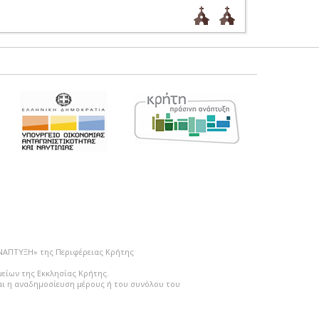
ΑΝΑΠΤΥΞΗ» της Περιφέρειας Κρήτης
μείων της Εκκλησίας Κρήτης.
ται η αναδημοσίευση μέρους ή του συνόλου του