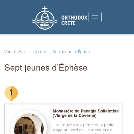
Vous êtes ici:
Accueil
Sept jeunes d’Éphèse
Sept jeunes d’Éphèse
1
Monastère de Panagia Spilaiotisa
(Vierge de la Caverne)
Il se trouve sur la pente de la petite
gorge, au nord de Houdetsi, et est