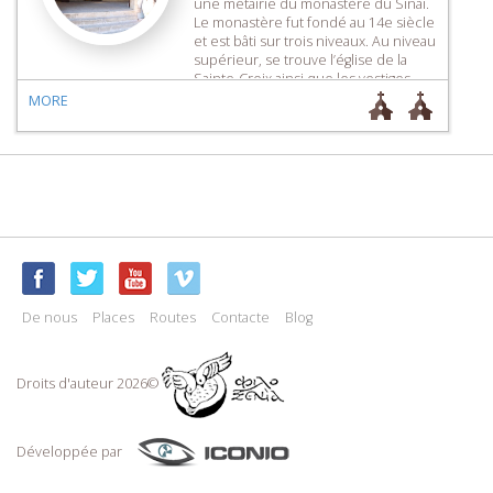
une métairie du monastère du Sinaï.
Le monastère fut fondé au 14e siècle
et est bâti sur trois niveaux. Au niveau
supérieur, se trouve l’église de la
Sainte-Croix ainsi que les vestiges
d’une autre église. Le catholicon se
MORE
trouve […]
De nous
Places
Routes
Contacte
Blog
Droits d'auteur 2026©
Développée par