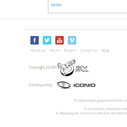
MORE
About us
Places
Routes
Contact us
Blog
Copyright 2026©
Developed by
Το παρόν έργο χρηματοδοτείται α
Η ιστοσελίδα orthodoxcrete
Το περιεχόμενο αυτών των σελίδων αποτελεί π