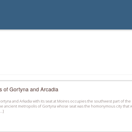
s of Gortyna and Arcadia
rtyna and Arkadia with its seat at Moires ­occupies the southwest part of the c
the ancient metropolis of Gortyna whose seat was the homonymous city that was
[…]