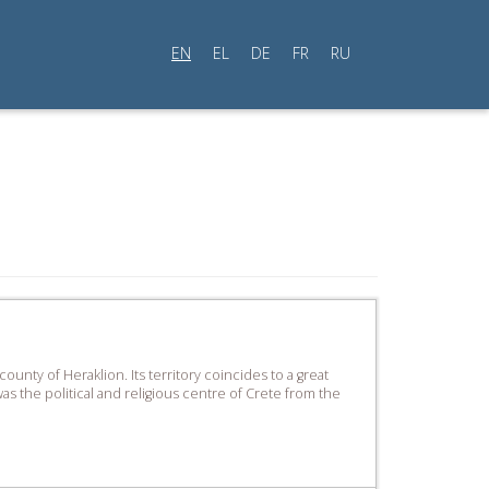
EN
EL
DE
FR
RU
ounty of Heraklion. Its territory coincides to a great
 the political and ­religious centre of Crete from the