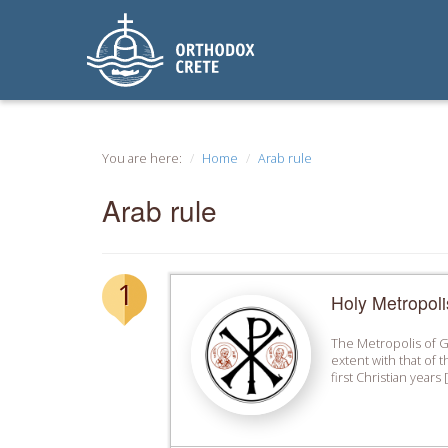
You are here:
Home
Arab rule
Arab rule
1
Holy Metropoli
The Metropolis of Go
extent with that of 
first Christian years 