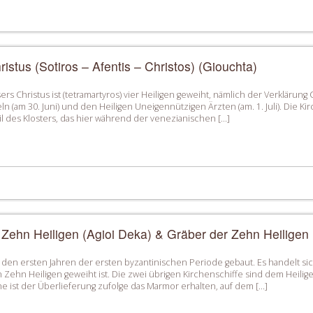
ristus (Sotiros – Afentis – Christos) (Giouchta)
ers Christus ist (tetramartyros) vier Heiligen geweiht, nämlich der Verklärung C
n (am 30. Juni) und den Heiligen Uneigennützigen Ärzten (am. 1. Juli). Die K
l des Klosters, das hier während der venezianischen […]
 Zehn Heiligen (Agioi Deka) & Gräber der Zehn Heiligen
 den ersten Jahren der ersten byzantinischen Periode gebaut. Es handelt sic
n Zehn Heiligen geweiht ist. Die zwei übrigen Kirchenschiffe sind dem Heil
che ist der Überlieferung zufolge das Marmor erhalten, auf dem […]