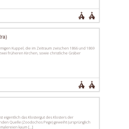
tra)
lförmigen Kuppel, die im Zeitraum zwischen 1866 und 1869
wei früheren Kirchen, sowie christliche Gräber
t eigentlich das Klostergut des Klosters der
nden Quelle (Zoodochos Pege) geweiht (ursprünglich
ndmalereien kaum […]