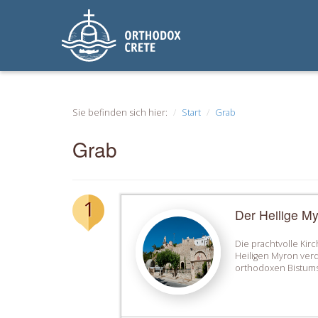
Sie befinden sich hier:
Start
Grab
Grab
1
Der Heilige M
Die prachtvolle Kir
Heiligen Myron verd
orthodoxen Bistums. 