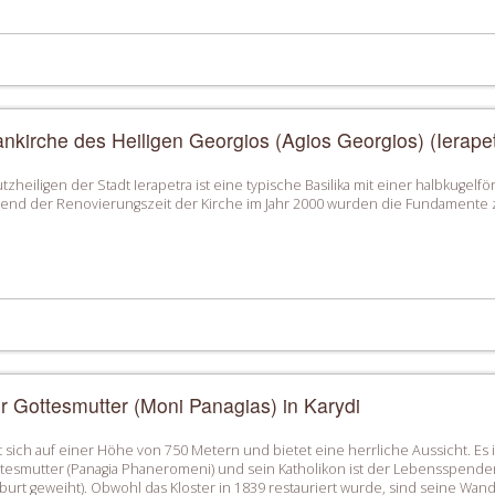
ankirche des Heiligen Georgios (Agios Georgios) (Ierape
tzheiligen der Stadt Ierapetra ist eine typische Basilika mit einer halbkuge
end der Renovierungszeit der Kirche im Jahr 2000 wurden die Fundamente z
r Gottesmutter (Moni Panagias) in Karydi
 sich auf einer Höhe von 750 Metern und bietet eine herrliche Aussicht. Es is
esmutter (Panagia Phaneromeni) und sein Katholikon ist der Lebensspende
burt geweiht). Obwohl das Kloster in 1839 restauriert wurde, sind seine Wa