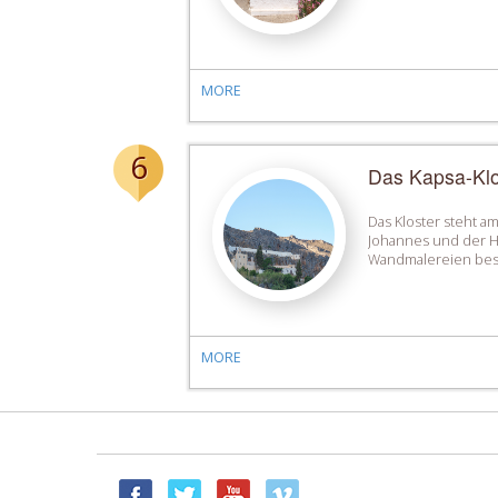
MORE
6
Das Kapsa-Klo
Das Kloster steht a
Johannes und der He
Wandmalereien beste
MORE