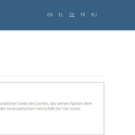
EN
EL
DE
FR
RU
r westlichen Seite des Dorfes, das seinen Namen dem
der venezianischen Herrschaft der Sitz eines