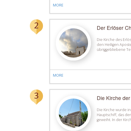
MORE
2
Der Erlöser Ch
Die Kirche des Erlös
den Heiligen Apostel
übriggebliebene Tei
MORE
3
Die Kirche der
Die Kirche wurde in
Hauptschiff, das de
geweiht. In der Kir