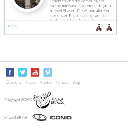
Errichten und die Bemalung der
Kirche mit Wandmalereien erfolgten
in zwei Phasen. Die Wandmalereien
der ersten Phase datieren auf das
Ende des 14. Jahrhunderts und diese
der zweiten Phase datieren laut
MORE
Inschrift auf 1433-1434. Die Letzteren
sind aber nicht gut erhalten worden.
Besonders bemerkenswert sind […]
Über uns
Places
Routes
Kontakt
Blog
Copyright 2026©
Entwickelt von