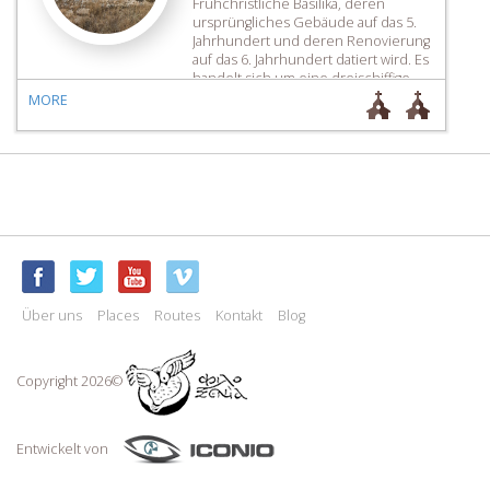
Frühchristliche Basilika, deren
ursprüngliches Gebäude auf das 5.
Jahrhundert und deren Renovierung
auf das 6. Jahrhundert datiert wird. Es
handelt sich um eine dreischiffige
Basilika mit beeindruckenden
MORE
Wandmalereien, die Fische und
Pflanzen darstellen. Während der
Ausgrabungen in der Kirche wurde
eine dorische Inschrift […]
Über uns
Places
Routes
Kontakt
Blog
Copyright 2026©
Entwickelt von