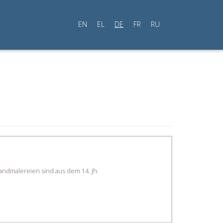
EN
EL
DE
FR
RU
andmalereien sind aus dem 14. Jh.