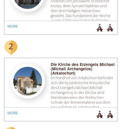
Andreas von Jerusalem, Erzbischof
Kretas, dem Apostel Matthias und
den drei Heiligen Hierarchen
geweiht. Das Fundament der Kirche
wurde 1978 vom Erzbischof Kretas
Timotheos gelegt und die Kirche
MORE
wurde schließlich 2009 eingeweiht. In
der Kirche, in der die Reliquie des
Heiligen Andreas aufbewahrt wird,
2
gibt es eine […]
Die Kirche des Erzengels Michael
(Michail Archangelos)
(Arkalochori)
Im Friedhof von Arkalochori befindet
sich die byzantinische Kreuzkirche
des Erzengels Michael (Michail
Archangelos). In der Kirche sind
Wandmalereien der Kretischen
Schule der Ikonenmalerei aus dem
14. und dem 15. Jahrhundert
erhalten.
MORE