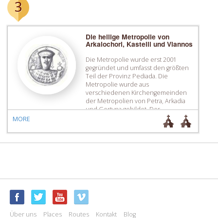
3
Die heilige Metropolie von
Arkalochori, Kastelli und Viannos
Die Metropolie wurde erst 2001
gegründet und umfasst den größten
Teil der Provinz Pediada. Die
Metropolie wurde aus
verschiedenen Kirchengemeinden
der Metropolien von Petra, Arkadia
und Gortyna gebildet. Der
Metropolie von Arkalochori, Kastelli
MORE
und Viannos gehören viele wichtigen
Klöster, wie das Kloster der Heiligen
Marina im Dorf Voni (Agia Marina in
Voni) und des Heiligen […]
Über uns
Places
Routes
Kontakt
Blog