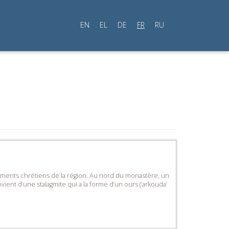
EN
EL
DE
FR
RU
uments chrétiens de la région. Au nord du monastère, un
ent d’une stalagmite qui a la forme d’un ours (‘arkouda’