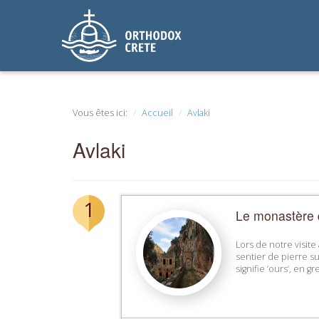
Vous êtes ici:
Accueil
Avlaki
Avlaki
1
Le monastère d
Lors de notre visit
sentier de pierre s
signifie ‘ours’, en g