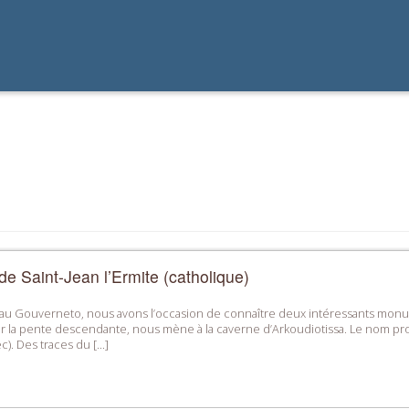
e Saint-Jean l’Ermite (catholique)
e au Gouverneto, nous avons l’occasion de connaître deux intéressants mon
ur la pente descendante, nous mène à la caverne d’Arkoudiotissa. Le nom provi
rec). Des traces du […]